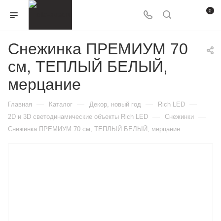
0
Снежинка ПРЕМИУМ 70
см, ТЕПЛЫЙ БЕЛЫЙ,
мерцание
—
—
—
—
Главная
Каталог
Декор, новый год
Rich LED
—
—
2D и 3D cветодинамические объекты Rich LED
Снежинки
Снежинка ПРЕМИУМ 70 см, ТЕПЛЫЙ БЕЛЫЙ, мерцание