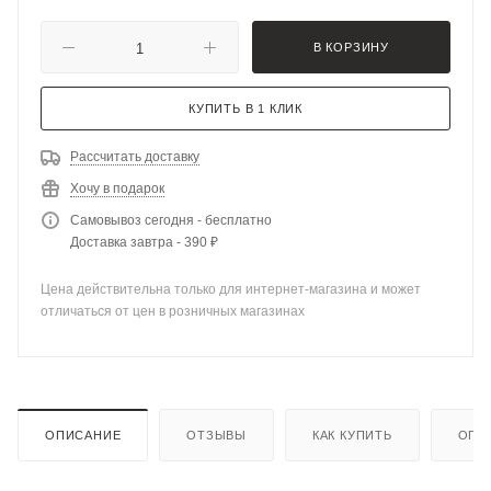
В КОРЗИНУ
КУПИТЬ В 1 КЛИК
Рассчитать доставку
Хочу в подарок
Самовывоз сегодня - бесплатно
Доставка завтра - 390 ₽
Цена действительна только для интернет-магазина и может
отличаться от цен в розничных магазинах
ОПИСАНИЕ
ОТЗЫВЫ
КАК КУПИТЬ
ОПЛ