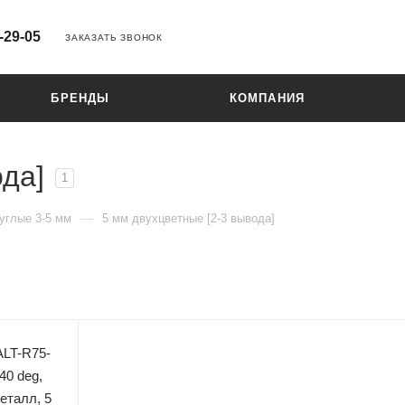
-29-05
ЗАКАЗАТЬ ЗВОНОК
БРЕНДЫ
КОМПАНИЯ
ода]
1
—
углые 3-5 мм
5 мм двухцветные [2-3 вывода]