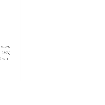
R75-8W
, 230V)
5 лет)