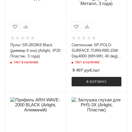
Пульт SR-2833K8 Black
Светильник SP-POLO-
(диммер 8 зон) (Arlight, IP20
SURFACE-TURN-R85-15W
Пластик, 3 года)
Day4000 (WH-WH, 40 deg)
(Arlight, IP20 Металл, 3
Нет в наличии
Нет в наличии
года)
9 407
руб.
/шт
В КОРЗИНУ