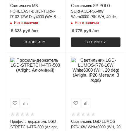
Светильник MS-
Светильник SP-POLO-
FORECAST-BUILT-TURN-
SURFACE-R65-8W
R102-12W Day4000 (WH-BK,
Warm3000 (BK-WH, 40 deg)
32 deg, 230V) (Arlight, IP20
(Arlight, IP20 Металл, 5
Нет в наличии
Нет в наличии
Металл, 5 лет)
лет)
5 323
руб.
/шт
6 775
руб.
/шт
В КОРЗИНУ
В КОРЗИНУ
Профиль-держатель LGD-
Светильник LGD-LUMOS-
STRETCH-4TR-500 (Arlight,
R76-16W White6000 (WH, 20