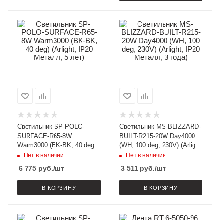
Светильник SP-POLO-
Светильник MS-BLIZZARD-
SURFACE-R65-8W
BUILT-R215-20W Day4000
Warm3000 (BK-BK, 40 deg)
(WH, 100 deg, 230V) (Arlight,
(Arlight, IP20 Металл, 5
IP20 Металл, 3 года)
Нет в наличии
Нет в наличии
лет)
6 775
руб.
/шт
3 511
руб.
/шт
В КОРЗИНУ
В КОРЗИНУ