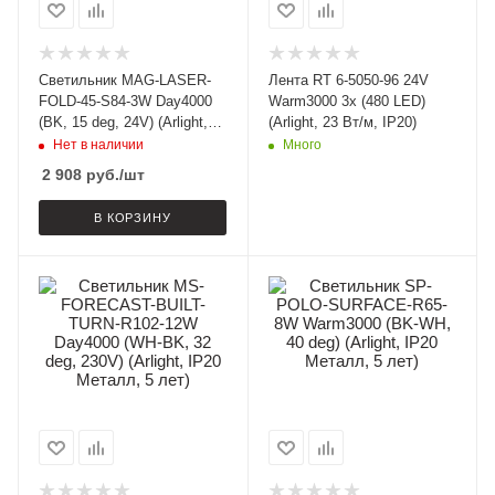
Светильник MAG-LASER-
Лента RT 6-5050-96 24V
FOLD-45-S84-3W Day4000
Warm3000 3x (480 LED)
(BK, 15 deg, 24V) (Arlight,
(Arlight, 23 Вт/м, IP20)
IP20 Металл, 3 года)
Нет в наличии
Много
2 908
руб.
/шт
В КОРЗИНУ