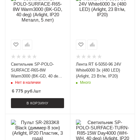
Светильник SP-POLO-
Лента RT 6-5050-96 24V
SURFACE-R65-8W
White6000 3x (480 LED)
Warm3000 (BK-GD, 40 deg)
(Arlight, 23 Вт/м, IP20)
(Arlight, IP20 Металл, 5
Нет в наличии
Много
лет)
6 775
руб.
/шт
В КОРЗИНУ