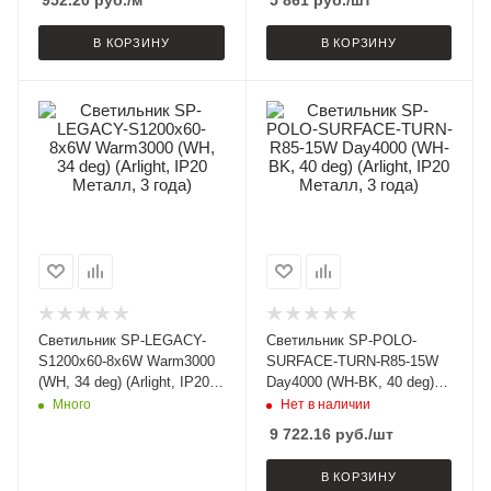
952.20
руб.
/м
5 861
руб.
/шт
В КОРЗИНУ
В КОРЗИНУ
Светильник SP-LEGACY-
Светильник SP-POLO-
S1200x60-8x6W Warm3000
SURFACE-TURN-R85-15W
(WH, 34 deg) (Arlight, IP20
Day4000 (WH-BK, 40 deg)
Металл, 3 года)
(Arlight, IP20 Металл, 3
Много
Нет в наличии
года)
9 722.16
руб.
/шт
В КОРЗИНУ