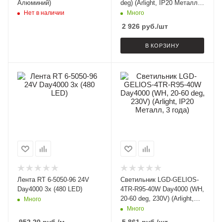
Алюминий)
deg) (Arlight, IP20 Металл,
3 года)
Нет в наличии
Много
2 926
руб.
/шт
В КОРЗИНУ
Лента RT 6-5050-96 24V
Светильник LGD-GELIOS-
Day4000 3x (480 LED)
4TR-R95-40W Day4000 (WH,
20-60 deg, 230V) (Arlight,
Много
IP20 Металл, 3 года)
Много