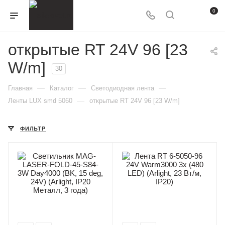
0
открытые RT 24V 96 [23
W/m]
30
—
—
—
Главная
Каталог
Светодиодная лента
—
Ленты LUX smd 5060
открытые RT 24V 96 [23 W/m]
ФИЛЬТР