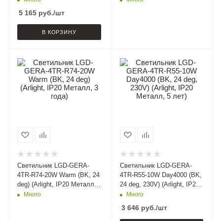
5 165
руб.
/шт
В КОРЗИНУ
Светильник LGD-GERA-
Светильник LGD-GERA-
4TR-R74-20W Warm (BK, 24
4TR-R55-10W Day4000 (BK,
deg) (Arlight, IP20 Металл,
24 deg, 230V) (Arlight, IP20
3 года)
Металл, 5 лет)
Много
Много
3 646
руб.
/шт