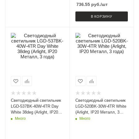
736.55
руб.
/шт
В КОРЗИНУ
Светодиодный светильник
Светодиодный светильник
LGD-537BK-40W-4TR Day
LGD-520BK-30W-4TR White
White 38deg (Arlight, IP20
(Arlight, IP20 Металл, 3
Металл, 3 года)
года)
Много
Много