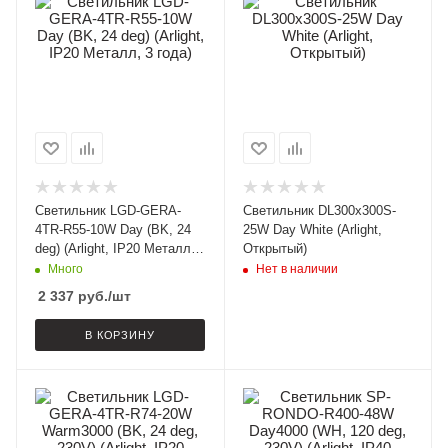
Светильник LGD-GERA-
Светильник DL300x300S-
4TR-R55-10W Day (BK, 24
25W Day White (Arlight,
deg) (Arlight, IP20 Металл,
Открытый)
3 года)
Много
Нет в наличии
2 337
руб.
/шт
В КОРЗИНУ