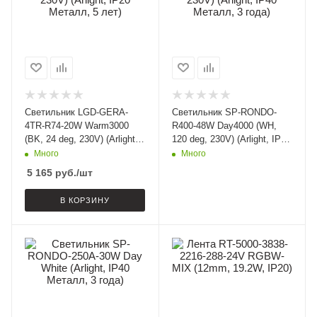
Светильник LGD-GERA-
Светильник SP-RONDO-
4TR-R74-20W Warm3000
R400-48W Day4000 (WH,
(BK, 24 deg, 230V) (Arlight,
120 deg, 230V) (Arlight, IP40
IP20 Металл, 5 лет)
Металл, 3 года)
Много
Много
5 165
руб.
/шт
В КОРЗИНУ