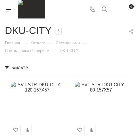
0
DKU-CITY
3
—
—
—
Главная
Каталог
Светильники
—
Светильники по сериям
DKU-CITY
ФИЛЬТР