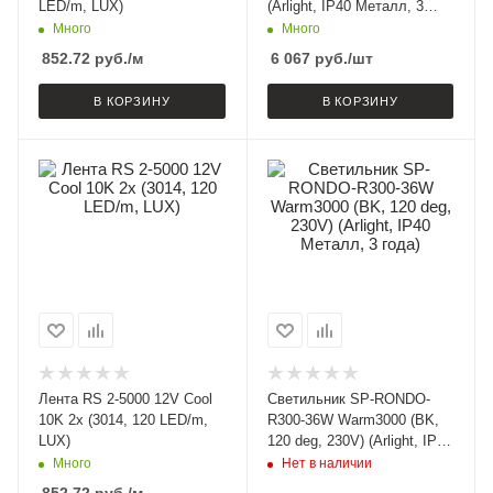
LED/m, LUX)
(Arlight, IP40 Металл, 3
года)
Много
Много
852.72
руб.
/м
6 067
руб.
/шт
В КОРЗИНУ
В КОРЗИНУ
Лента RS 2-5000 12V Cool
Светильник SP-RONDO-
10K 2x (3014, 120 LED/m,
R300-36W Warm3000 (BK,
LUX)
120 deg, 230V) (Arlight, IP40
Металл, 3 года)
Много
Нет в наличии