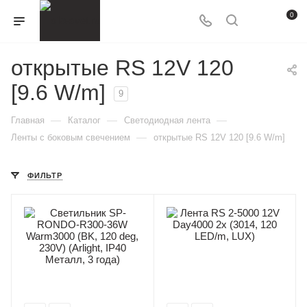
0
открытые RS 12V 120
[9.6 W/m]
9
—
—
—
Главная
Каталог
Светодиодная лента
—
Ленты с боковым свечением
открытые RS 12V 120 [9.6 W/m]
ФИЛЬТР