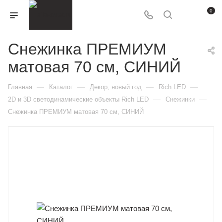
0
Снежинка ПРЕМИУМ
матовая 70 см, СИНИЙ
—
—
—
—
Главная
Каталог
Декор, новый год
Rich LED
—
—
2D и 3D cветодинамические объекты Rich LED
Снежинки
Снежинка ПРЕМИУМ матовая 70 см, СИНИЙ