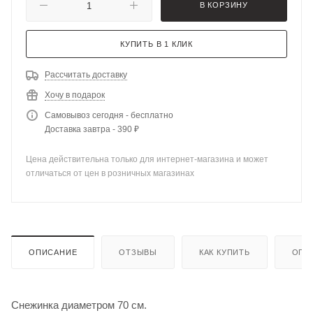
В КОРЗИНУ
КУПИТЬ В 1 КЛИК
Рассчитать доставку
Хочу в подарок
Самовывоз сегодня - бесплатно
Доставка завтра - 390 ₽
Цена действительна только для интернет-магазина и может
отличаться от цен в розничных магазинах
ОПИСАНИЕ
ОТЗЫВЫ
КАК КУПИТЬ
ОПЛ
Снежинка диаметром 70 см.