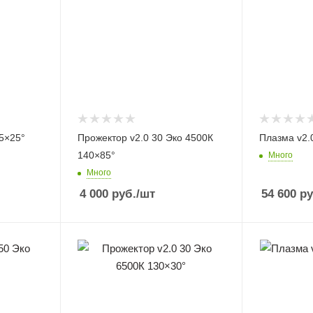
5×25°
Прожектор v2.0 30 Эко 4500К
Плазма v2.
140×85°
Много
Много
4 000
руб.
/шт
54 600
ру