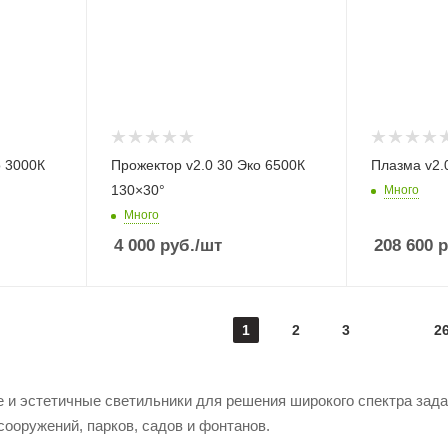
о 3000К
Прожектор v2.0 30 Эко 6500К
Плазма v2.
130×30°
Много
Много
4 000
руб.
/шт
208 600
р
1
2
3
2
и эстетичные светильники для решения широкого спектра зад
ооружений, парков, садов и фонтанов.