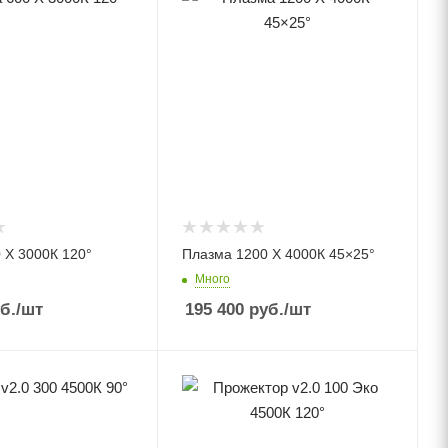
 X 3000К 120°
Плазма 1200 X 4000К 45×25°
Много
б.
/шт
195 400
руб.
/шт