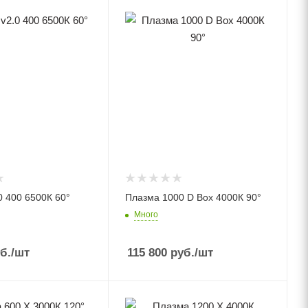
0 400 6500К 60°
Плазма 1000 D Box 4000К 90°
Много
б.
/шт
115 800
руб.
/шт