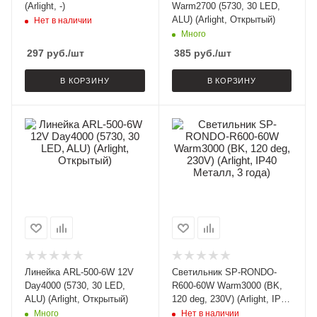
(Arlight, -)
Warm2700 (5730, 30 LED,
ALU) (Arlight, Открытый)
Нет в наличии
Много
297
руб.
/шт
385
руб.
/шт
В КОРЗИНУ
В КОРЗИНУ
Линейка ARL-500-6W 12V
Светильник SP-RONDO-
Day4000 (5730, 30 LED,
R600-60W Warm3000 (BK,
ALU) (Arlight, Открытый)
120 deg, 230V) (Arlight, IP40
Металл, 3 года)
Много
Нет в наличии