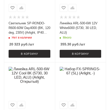
Светильник SP-RONDO-
Линейка ARL-500-6W 12V
R600-60W Day4000 (BK, 120
White6000 (5730, 30 LED,
deg, 230V) (Arlight, IP40
ALU)
Металл, 3 года)
Нет в наличии
Много
20 323
руб.
/шт
355.30
руб.
/шт
В КОРЗИНУ
В КОРЗИНУ