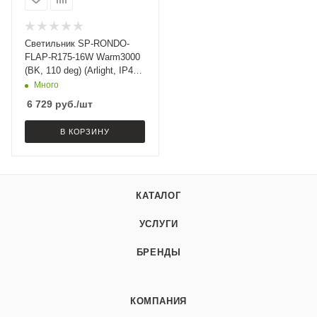
Светильник SP-RONDO-
FLAP-R175-16W Warm3000
(BK, 110 deg) (Arlight, IP40
Металл, 3 года)
Много
6 729
руб.
/шт
В КОРЗИНУ
КАТАЛОГ
УСЛУГИ
БРЕНДЫ
КОМПАНИЯ