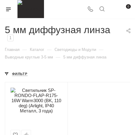
0
5 мм диффузная линза
1
—
—
—
Главная
Каталог
Светодиоды и Модули
—
Выводные круглые 3-5 мм
5 мм диффузная линза
ФИЛЬТР