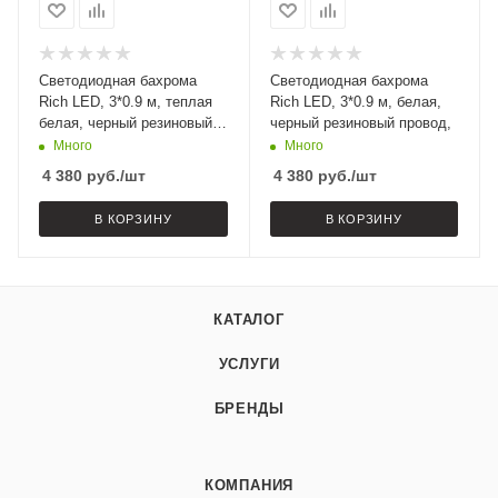
Светодиодная бахрома
Светодиодная бахрома
Rich LED, 3*0.9 м, теплая
Rich LED, 3*0.9 м, белая,
белая, черный резиновый
черный резиновый провод,
провод,
Много
Много
4 380
руб.
/шт
4 380
руб.
/шт
В КОРЗИНУ
В КОРЗИНУ
КАТАЛОГ
УСЛУГИ
БРЕНДЫ
КОМПАНИЯ