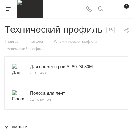
0
Технический профиль
16
—
—
—
Главная
Каталог
Алюминиевые профили
Технический профиль
Для прожекторов SL80, SL80M
4 ТОВАРА
Полоса для лент
12 ТОВАРОВ
ФИЛЬТР