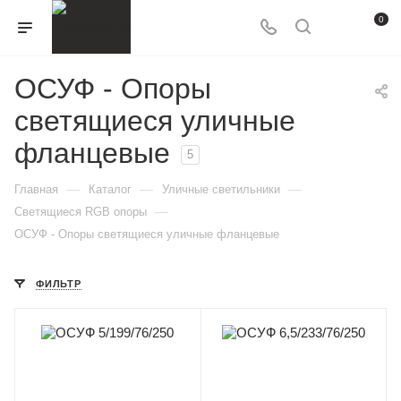
0
ОСУФ - Опоры
светящиеся уличные
фланцевые
5
—
—
—
Главная
Каталог
Уличные светильники
—
Светящиеся RGB опоры
ОСУФ - Опоры светящиеся уличные фланцевые
ФИЛЬТР