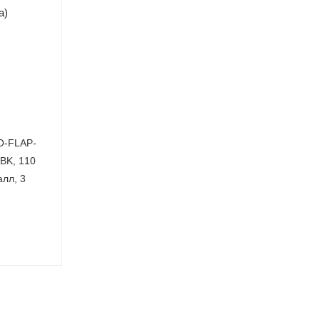
O-FLAP-
BK, 110
алл, 3