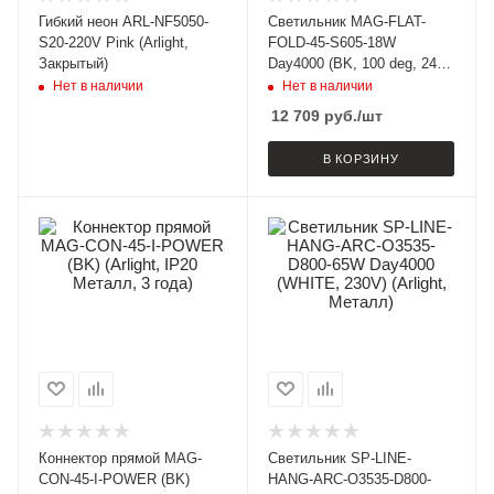
Гибкий неон ARL-NF5050-
Светильник MAG-FLAT-
S20-220V Pink (Arlight,
FOLD-45-S605-18W
Закрытый)
Day4000 (BK, 100 deg, 24V)
(Arlight, IP20 Металл, 3
Нет в наличии
Нет в наличии
года)
12 709
руб.
/шт
В КОРЗИНУ
Коннектор прямой MAG-
Светильник SP-LINE-
CON-45-I-POWER (BK)
HANG-ARC-O3535-D800-