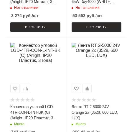
(Arlight, IP20 Металл, 3
65W Day4000 (WHITE,
года)
230V) (Arlight, Металл)
Нет в наличии
Нет в наличии
3 274
руб.
/шт
53 553
руб.
/шт
В КОРЗИНУ
В КОРЗИНУ
Коннектор угловой LGD-
Лента RT 2-5000 24V
4TR-CON-L-INT-BK (C)
Orange 2x (3528, 600 LED,
(Arlight, IP20 Пластик, 3
LUX)
года)
Много
Много