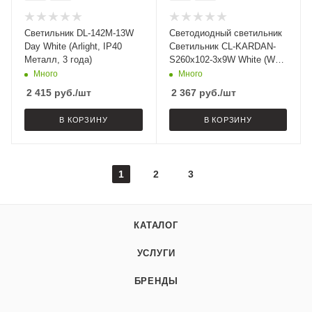
Светильник DL-142M-13W
Светодиодный светильник
Day White (Arlight, IP40
Светильник CL-KARDAN-
Металл, 3 года)
S260x102-3x9W White (WH-
BK, 38 deg) (Arlight, IP20
Много
Много
Металл, 3 года)
2 415
руб.
/шт
2 367
руб.
/шт
В КОРЗИНУ
В КОРЗИНУ
1
2
3
КАТАЛОГ
УСЛУГИ
БРЕНДЫ