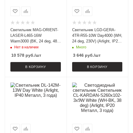
Светильник MAG-ORIENT-
Светильник LGD-GERA-
LASER-L465-16W
4TR-R55-10W Day4000 (WH,
Warm3000 (BK, 24 deg, 48V,
24 deg, 230V) (Arlight, IP20
DALI) (Arlight, IP20 Металл,
Металл, 5 лет)
Нет в наличии
Много
5 лет)
10 578
руб.
/шт
3 646
руб.
/шт
В КОРЗИНУ
В КОРЗИНУ