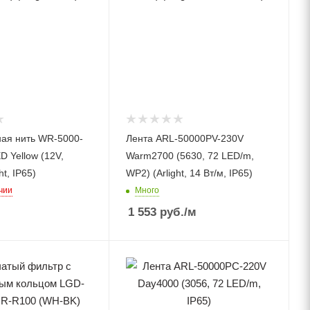
ая нить WR-5000-
Лента ARL-50000PV-230V
 Yellow (12V,
Warm2700 (5630, 72 LED/m,
ht, IP65)
WP2) (Arlight, 14 Вт/м, IP65)
чии
Много
1 553
руб.
/м