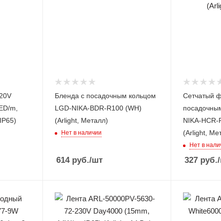
20V
Бленда с посадочным кольцом
Сетчатый ф
ED/m,
LGD-NIKA-BDR-R100 (WH)
посадочны
 IP65)
(Arlight, Металл)
NIKA-HCR-
(Arlight, Ме
Нет в наличии
Нет в нали
614
руб.
/шт
327
руб.