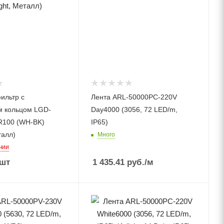
ильтр с
Лента ARL-50000PC-220V
м кольцом LGD-
Day4000 (3056, 72 LED/m,
R100 (WH-BK)
IP65)
талл)
Много
чии
/шт
1 435.41
руб.
/м