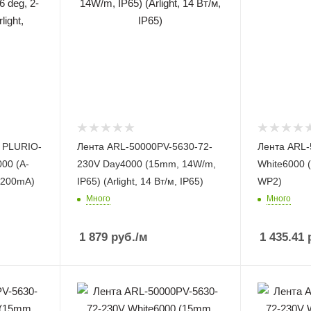
 PLURIO-
Лента ARL-50000PV-5630-72-
Лента ARL-
00 (A-
230V Day4000 (15mm, 14W/m,
White6000 
, 200mA)
IP65) (Arlight, 14 Вт/м, IP65)
WP2)
Много
Много
1 879
руб.
/м
1 435.41
р