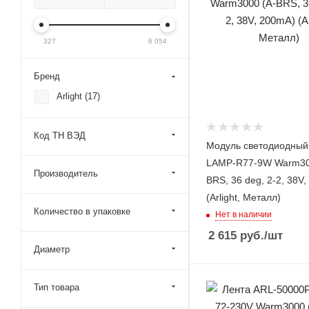
327
6 054
Бренд
Arlight (
17
)
Код ТН ВЭД
Модуль светодиодный
LAMP-R77-9W Warm30
Производитель
BRS, 36 deg, 2-2, 38V
(Arlight, Металл)
Количество в упаковке
Нет в наличии
2 615
руб.
/шт
Диаметр
Тип товара