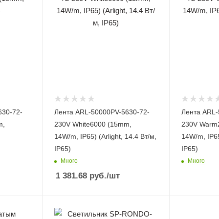
630-72-
Лента ARL-50000PV-5630-72-
Лента ARL-
m,
230V White6000 (15mm,
230V Warm
14W/m, IP65) (Arlight, 14.4 Вт/м,
14W/m, IP65)
IP65)
IP65)
Много
Много
1 381.68
руб.
/шт