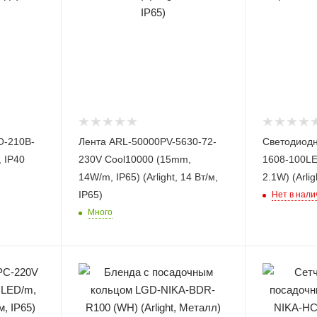
O-210B-
Лента ARL-50000PV-5630-72-
Светодиодн
, IP40
230V Cool10000 (15mm,
1608-100LED
14W/m, IP65) (Arlight, 14 Вт/м,
2.1W) (Arlig
IP65)
Нет в нали
Много