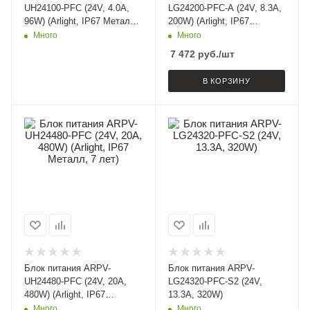
UH24100-PFC (24V, 4.0A,
LG24200-PFC-A (24V, 8.3A,
96W) (Arlight, IP67 Металл,
200W) (Arlight, IP67
7 лет)
Металл, 5 лет)
Много
Много
7 472
руб.
/шт
В КОРЗИНУ
Блок питания ARPV-
Блок питания ARPV-
UH24480-PFC (24V, 20A,
LG24320-PFC-S2 (24V,
480W) (Arlight, IP67
13.3A, 320W)
Металл, 7 лет)
Много
Много