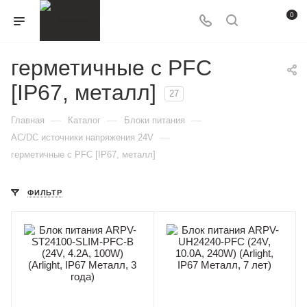
0
герметичные с PFC
[IP67, металл]
27
—
—
—
Главная
Каталог
Блоки питания
—
AC/DC источники напряжения 24V
герметичные с PFC [IP67, металл]
ФИЛЬТР