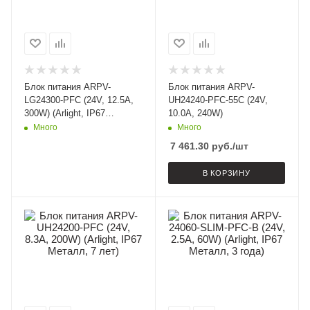
Блок питания ARPV-
Блок питания ARPV-
LG24300-PFC (24V, 12.5A,
UH24240-PFC-55C (24V,
300W) (Arlight, IP67
10.0A, 240W)
Металл, 5 лет)
Много
Много
7 461.30
руб.
/шт
В КОРЗИНУ