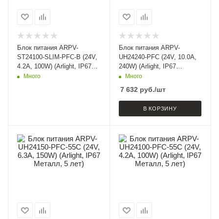
Блок питания ARPV-
Блок питания ARPV-
ST24100-SLIM-PFC-B (24V,
UH24240-PFC (24V, 10.0A,
4.2A, 100W) (Arlight, IP67
240W) (Arlight, IP67
Металл, 3 года)
Металл, 7 лет)
Много
Много
7 632
руб.
/шт
В КОРЗИНУ