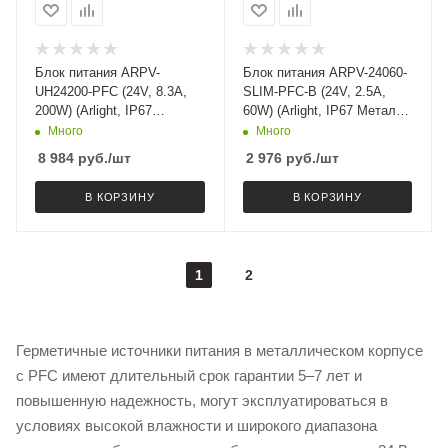
Блок питания ARPV-
Блок питания ARPV-24060-
UH24200-PFC (24V, 8.3A,
SLIM-PFC-B (24V, 2.5A,
200W) (Arlight, IP67
60W) (Arlight, IP67 Металл,
Металл, 7 лет)
3 года)
Много
Много
8 984
руб.
/шт
2 976
руб.
/шт
В КОРЗИНУ
В КОРЗИНУ
1
2
Герметичные источники питания в металлическом корпусе
с PFC имеют длительный срок гарантии 5–7 лет и
повышенную надежность, могут эксплуатироваться в
условиях высокой влажности и широкого диапазона