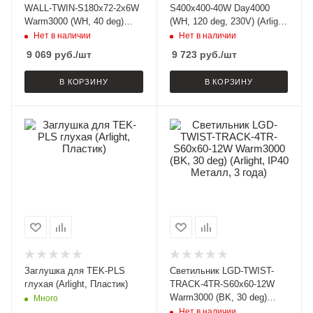
WALL-TWIN-S180x72-2x6W
S400x400-40W Day4000
Warm3000 (WH, 40 deg)
(WH, 120 deg, 230V) (Arlight,
(Arlight, IP20 Металл, 3
IP40 Металл, 3 года)
Нет в наличии
Нет в наличии
года)
9 069
руб.
/шт
9 723
руб.
/шт
В КОРЗИНУ
В КОРЗИНУ
Заглушка для TEK-PLS
Светильник LGD-TWIST-
глухая (Arlight, Пластик)
TRACK-4TR-S60x60-12W
Warm3000 (BK, 30 deg)
Много
(Arlight, IP40 Металл, 3
Нет в наличии