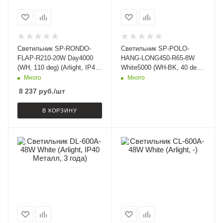
Светильник SP-RONDO-
Светильник SP-POLO-
FLAP-R210-20W Day4000
HANG-LONG450-R65-8W
(WH, 110 deg) (Arlight, IP40
White5000 (WH-BK, 40 deg)
Металл, 3 года)
(Arlight, IP20 Металл, 3
Много
Много
года)
8 237
руб.
/шт
В КОРЗИНУ