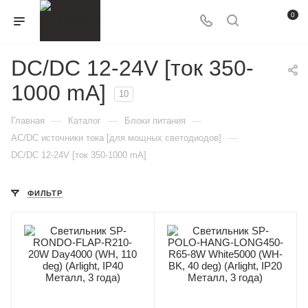
0
DC/DC 12-24V [ток 350-
1000 mA]
10
—
—
—
Главная
Каталог
Блоки питания
—
AC/DC источники тока [для мощных светодиодов]
DC/DC 12-24V [ток 350-1000 mA]
ФИЛЬТР