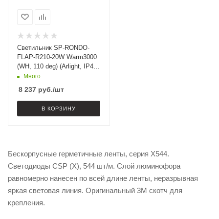
Светильник SP-RONDO-
FLAP-R210-20W Warm3000
(WH, 110 deg) (Arlight, IP40
Металл, 3 года)
Много
8 237
руб.
/шт
В КОРЗИНУ
Бескорпусные герметичные ленты, серия X544.
Светодиоды CSP (X), 544 шт/м. Слой люминофора
равномерно нанесен по всей длине ленты, неразрывная
яркая световая линия. Оригинальный 3М скотч для
крепления.