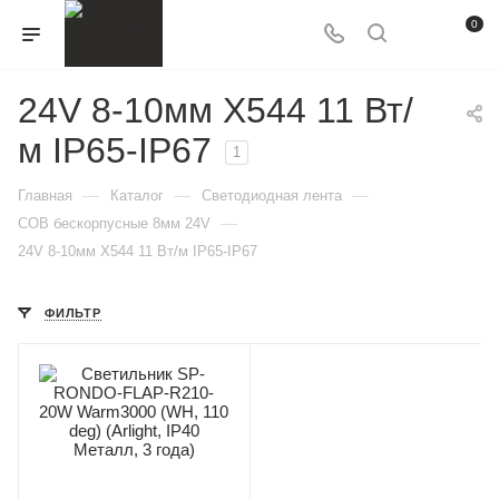
0
24V 8-10мм X544 11 Вт/
м IP65-IP67
1
—
—
—
Главная
Каталог
Светодиодная лента
—
COB бескорпусные 8мм 24V
24V 8-10мм X544 11 Вт/м IP65-IP67
ФИЛЬТР