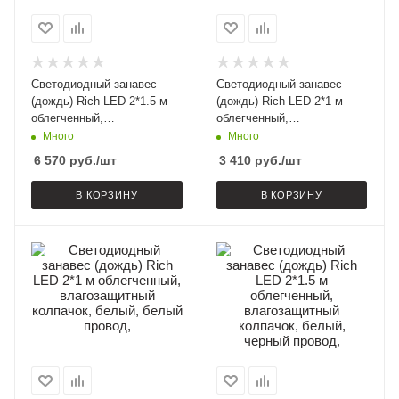
Светодиодный занавес
Светодиодный занавес
(дождь) Rich LED 2*1.5 м
(дождь) Rich LED 2*1 м
облегченный,
облегченный,
влагозащитный колпачок,
влагозащитный колпачок,
Много
Много
мульти, белый провод,
белый*, белый провод,
6 570
руб.
/шт
3 410
руб.
/шт
В КОРЗИНУ
В КОРЗИНУ