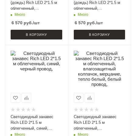
(дождь) Rich LED 2*1.5 м
(дождь) Rich LED 2*1.5 м
облегченный,
облегченный,
влагозащитный колпачок,
влагозащитный колпачок,
Много
Много
мульти, черный провод,
желтый, черный провод,
6 570
руб.
/шт
6 570
руб.
/шт
В КОРЗИНУ
В КОРЗИНУ
Светодиодный занавес
Светодиодный занавес
Rich LED 2*1.5 м
Rich LED 2*1.5 м
облегченный, синий,
облегченный,
черный провод,
влагозащитный колпачок,
Много
Много