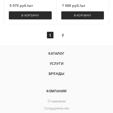
мерцание, тепло белый,
5 070
руб.
/шт
7 000
руб.
/шт
белый провод,
В КОРЗИНУ
В КОРЗИНУ
1
2
КАТАЛОГ
УСЛУГИ
БРЕНДЫ
КОМПАНИЯ
О компании
Сотрудничество