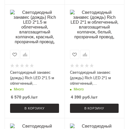
Светодиодный занавес
Светодиодный занавес
(дождь) Rich LED 2*1.5 м
(дождь) Rich LED 2*1 м
облегченный,
облегченный,
влагозащитный колпачок,
влагозащитный колпачок,
Много
Много
красный, прозрачный
белый, прозрачный провод,
6 570
руб.
/шт
4 390
руб.
/шт
провод,
В КОРЗИНУ
В КОРЗИНУ