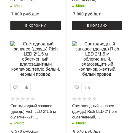
влагозащитный колпачок,
влагозащитный колпачок, с
Много
Много
мерцание, синий, белый
мерцанием, желтый,
7 000
руб.
/шт
7 000
руб.
/шт
провод,
прозрачный провод,
В КОРЗИНУ
В КОРЗИНУ
Светодиодный занавес
Светодиодный занавес
(дождь) Rich LED 2*1.5 м
(дождь) Rich LED 2*1.5 м
облегченный,
облегченный,
влагозащитный колпачок,
влагозащитный колпачок,
Много
Много
тепло белый, черный
желтый, белый провод,
6 570
руб.
/шт
6 570
руб.
/шт