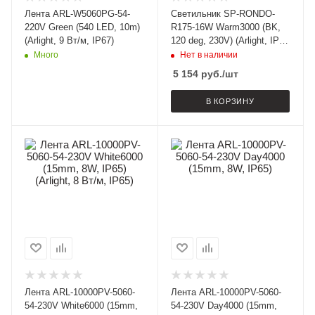
Лента ARL-W5060PG-54-
Светильник SP-RONDO-
220V Green (540 LED, 10m)
R175-16W Warm3000 (BK,
(Arlight, 9 Вт/м, IP67)
120 deg, 230V) (Arlight, IP40
Металл, 3 года)
Много
Нет в наличии
5 154
руб.
/шт
В КОРЗИНУ
Лента ARL-10000PV-5060-
Лента ARL-10000PV-5060-
54-230V White6000 (15mm,
54-230V Day4000 (15mm,