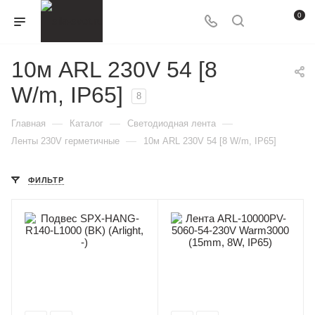
0
10м ARL 230V 54 [8
W/m, IP65]
8
—
—
—
Главная
Каталог
Светодиодная лента
—
Ленты 230V герметичные
10м ARL 230V 54 [8 W/m, IP65]
ФИЛЬТР