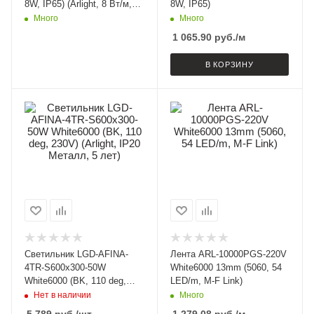
8W, IP65) (Arlight, 8 Вт/м,
8W, IP65)
IP65)
Много
Много
1 065.90
руб.
/м
В КОРЗИНУ
Светильник LGD-AFINA-
Лента ARL-10000PGS-220V
4TR-S600x300-50W
White6000 13mm (5060, 54
White6000 (BK, 110 deg,
LED/m, M-F Link)
230V) (Arlight, IP20 Металл,
Нет в наличии
Много
5 лет)