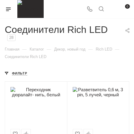
0
Соединители Rich LED
28
—
—
—
—
Главная
Каталог
Декор, новый год
Rich LED
Соединители Rich LED
ФИЛЬТР