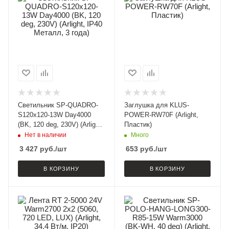
Светильник SP-QUADRO-
Заглушка для KLUS-
S120x120-13W Day4000
POWER-RW70F (Arlight,
(BK, 120 deg, 230V) (Arlight,
Пластик)
IP40 Металл, 3 года)
Нет в наличии
Много
3 427
руб.
/шт
653
руб.
/шт
В КОРЗИНУ
В КОРЗИНУ