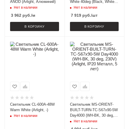
ANOD (Arlight, Алюминий)
White 40deg (Black, White
Ring) (Arlight, IP20 Металл,
Нет в наличии
Нет в наличии
3 года)
3 962
руб.
/м
7 919
руб.
/шт
В КОРЗИНУ
В КОРЗИНУ
Светильник CL-600A-48W
Светильник MS-ORIENT-
Warm White (Arlight, -)
BUILT-TURN-TC-S67x90-5W
Day4000 (WH-BK, 30 deg,
Нет в наличии
230V) (Arlight, IP20 Металл,
Нет в наличии
5 лет)