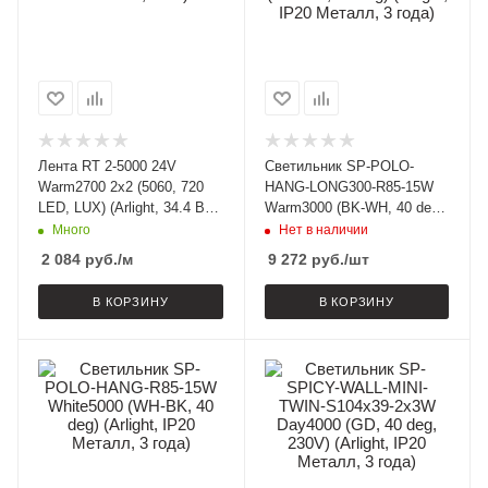
Лента RT 2-5000 24V
Светильник SP-POLO-
Warm2700 2x2 (5060, 720
HANG-LONG300-R85-15W
LED, LUX) (Arlight, 34.4 Вт/
Warm3000 (BK-WH, 40 deg)
м, IP20)
(Arlight, IP20 Металл, 3
Много
Нет в наличии
года)
2 084
руб.
/м
9 272
руб.
/шт
В КОРЗИНУ
В КОРЗИНУ