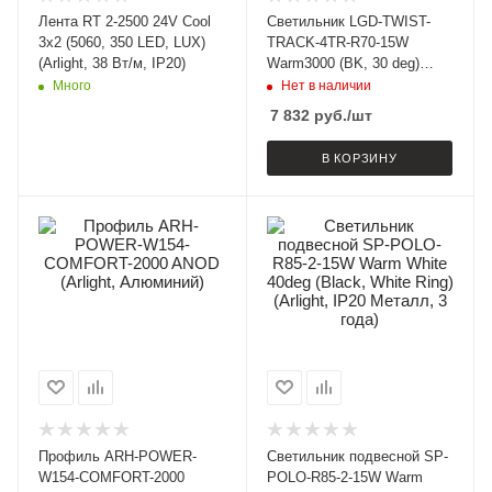
Лента RT 2-2500 24V Cool
Светильник LGD-TWIST-
3x2 (5060, 350 LED, LUX)
TRACK-4TR-R70-15W
(Arlight, 38 Вт/м, IP20)
Warm3000 (BK, 30 deg)
(Arlight, IP40 Металл, 3
Много
Нет в наличии
года)
7 832
руб.
/шт
В КОРЗИНУ
Профиль ARH-POWER-
Светильник подвесной SP-
W154-COMFORT-2000
POLO-R85-2-15W Warm