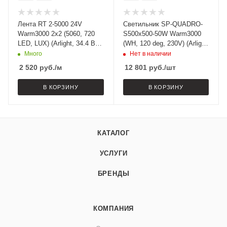
Лента RT 2-5000 24V
Светильник SP-QUADRO-
Warm3000 2x2 (5060, 720
S500x500-50W Warm3000
LED, LUX) (Arlight, 34.4 Вт/
(WH, 120 deg, 230V) (Arlight,
м, IP20)
IP40 Металл, 3 года)
Много
Нет в наличии
2 520
руб.
/м
12 801
руб.
/шт
В КОРЗИНУ
В КОРЗИНУ
КАТАЛОГ
УСЛУГИ
БРЕНДЫ
КОМПАНИЯ