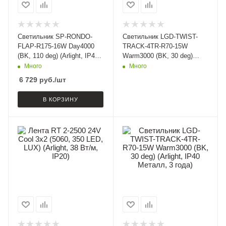
Светильник SP-RONDO-
Светильник LGD-TWIST-
FLAP-R175-16W Day4000
TRACK-4TR-R70-15W
(BK, 110 deg) (Arlight, IP40
Warm3000 (BK, 30 deg)
Металл, 3 года)
(Arlight, IP40 Металл, 3
Много
Много
года)
6 729
руб.
/шт
В КОРЗИНУ