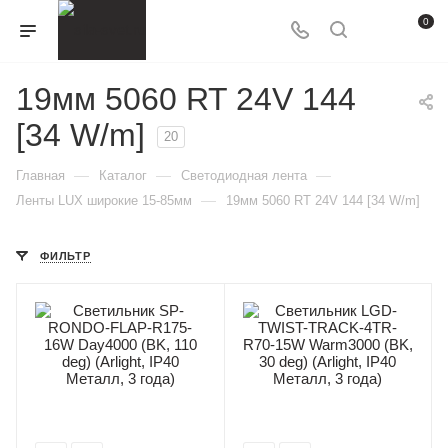
0
19мм 5060 RT 24V 144
[34 W/m]
20
—
—
—
Главная
Каталог
Светодиодная лента
—
Ленты LUX широкие 15-85мм
19мм 5060 RT 24V 144 [34 W/m]
ФИЛЬТР