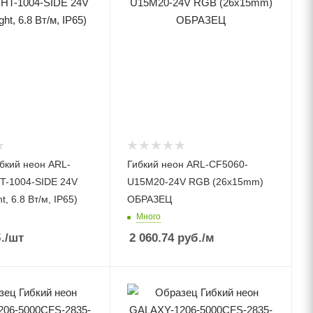
бкий неон ARL-
Гибкий неон ARL-CF5060-
-1004-SIDE 24V
U15M20-24V RGB (26x15mm)
ht, 6.8 Вт/м, IP65)
ОБРАЗЕЦ
Много
.
/шт
2 060.74
руб.
/м