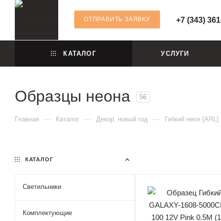
ОТПРАВИТЬ ЗАЯВКУ
+7 (343) 361
КАТАЛОГ
УСЛУГИ
Образцы неона
56
—
—
—
Главная
Каталог
Декор, новый год
Гибкий неон [ARL]
КАТАЛОГ
Светильники
Комплектующие