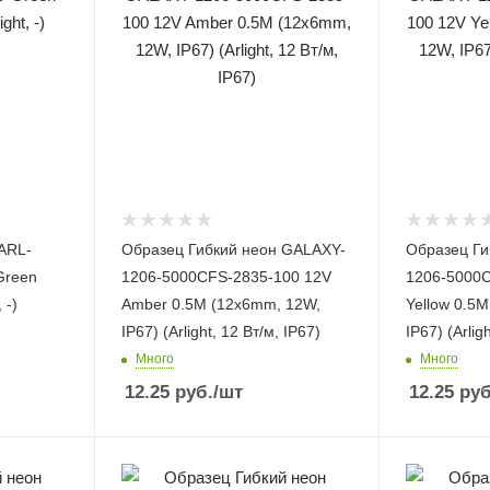
ARL-
Образец Гибкий неон GALAXY-
Образец Ги
Green
1206-5000CFS-2835-100 12V
1206-5000C
 -)
Amber 0.5M (12x6mm, 12W,
Yellow 0.5
IP67) (Arlight, 12 Вт/м, IP67)
IP67) (Arlig
Много
Много
12.25
руб.
/шт
12.25
руб