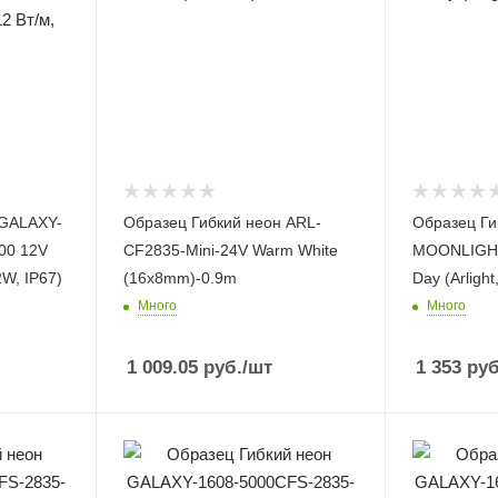
 GALAXY-
Образец Гибкий неон ARL-
Образец Ги
00 12V
CF2835-Mini-24V Warm White
MOONLIGHT
W, IP67)
(16x8mm)-0.9m
Day (Arlight
Много
Много
1 009.05
руб.
/шт
1 353
руб