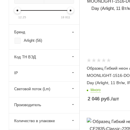
12.25
18 811
Бренд
Arlight (
56
)
Код ТН ВЭД
Образец Гибкий неон 
IP
MOONLIGHT-1516-DO
Day (Arlight, 11 Вт/м, I
Световой поток (Lm)
Много
2 046
руб.
/шт
Производитель
Количество в упаковке