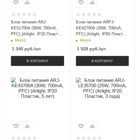
Блок питания ARJ-
Блок питания ARPJ-
KE51700A (36W, 700mA,
KE42700A (30W, 700mA,
PFC) (Arlight, IP20 Пластик,
PFC) (Arlight, IP65 Пластик,
5 лет)
5 лет)
Много
Много
1 340
руб.
/шт
1 528
руб.
/шт
В КОРЗИНУ
В КОРЗИНУ