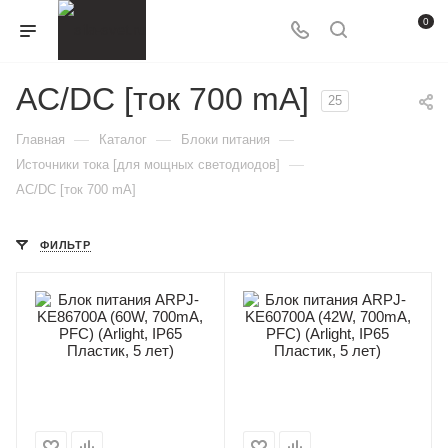
0
AC/DC [ток 700 mA]
25
—
—
—
Главная
Каталог
Блоки питания
—
Источники тока [для мощных светодиодов]
AC/DC [ток 700 mA]
ФИЛЬТР