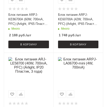
Блок питания ARPJ-
Блок питания ARPJ-
KE86700A (60W, 700mA,
KE60700A (42W, 700mA,
PFC) (Arlight, IP65 Пластик,
PFC) (Arlight, IP65 Пластик,
5 лет)
5 лет)
Много
Много
2 188
руб.
/шт
1 748
руб.
/шт
В КОРЗИНУ
В КОРЗИНУ