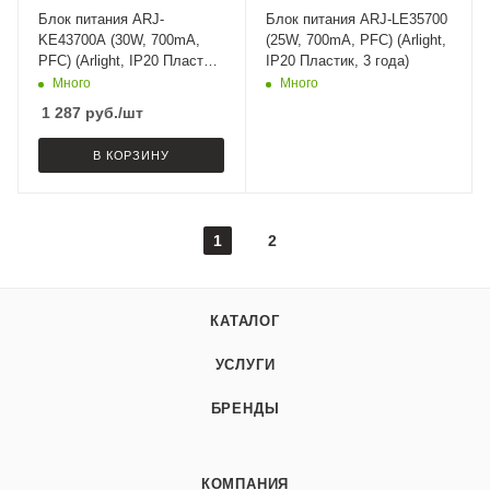
Блок питания ARJ-
Блок питания ARJ-LE35700
KE43700A (30W, 700mA,
(25W, 700mA, PFC) (Arlight,
PFC) (Arlight, IP20 Пластик,
IP20 Пластик, 3 года)
5 лет)
Много
Много
1 287
руб.
/шт
В КОРЗИНУ
1
2
КАТАЛОГ
УСЛУГИ
БРЕНДЫ
КОМПАНИЯ