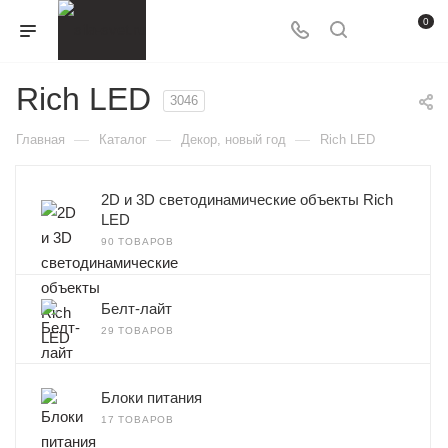
0
Rich LED
3046
—
—
—
Главная
Каталог
Декор, новый год
Rich LED
2D и 3D cветодинамические объекты Rich
LED
90 ТОВАРОВ
Белт-лайт
29 ТОВАРОВ
Блоки питания
17 ТОВАРОВ