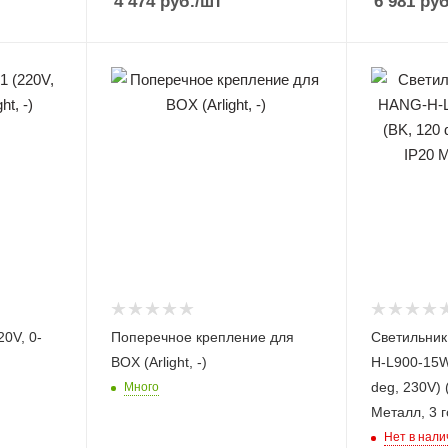
4 474
руб.
/шт
6 981
руб
0V, 0-
Поперечное крепление для
Светильни
BOX (Arlight, -)
H-L900-15W
deg, 230V) (
Много
Металл, 3 г
Нет в нали