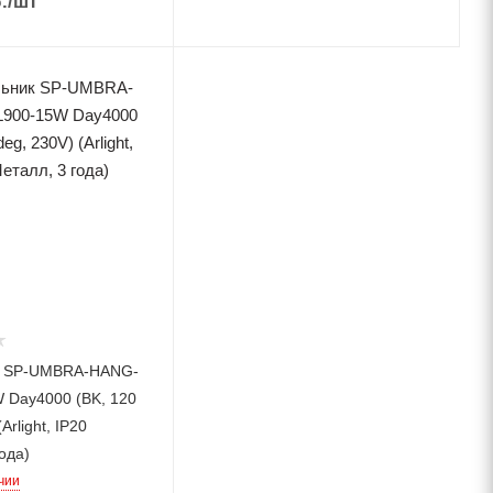
.
/шт
к SP-UMBRA-HANG-
 Day4000 (BK, 120
Arlight, IP20
ода)
чии