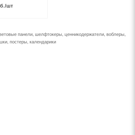
б.
/шт
 световые панели, шелфтокеры, ценникодержатели, воблеры,
ашки, постеры, календарики