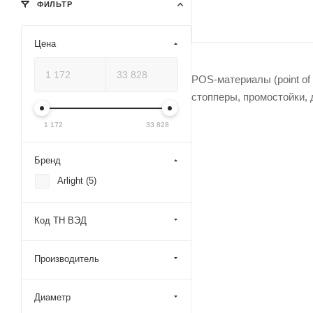
ФИЛЬТР
Цена
POS-материалы (point of
стопперы, промостойки, 
1 172
33 828
Бренд
Arlight (
5
)
Код ТН ВЭД
Производитель
Диаметр