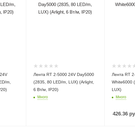
 24V
Лента RT 2-5000 24V Day5000
Лента RT 2
ED/m,
(2835, 80 LED/m, LUX) (Arlight,
White6000 
P20)
6 Вт/м, IP20)
LUX)
Много
Много
426.36
ру