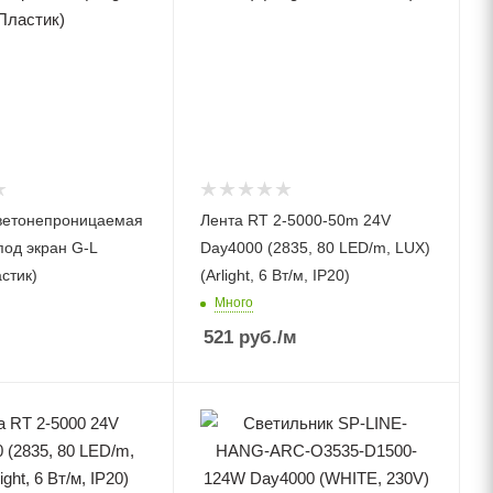
ветонепроницаемая
Лента RT 2-5000-50m 24V
од экран G-L
Day4000 (2835, 80 LED/m, LUX)
астик)
(Arlight, 6 Вт/м, IP20)
Много
521
руб.
/м