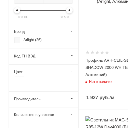
383.04
88 533
Бренд
Arlight (
26
)
Код ТН ВЭД
Профиль ARH-СEIL-S
SHADOW-2000 WHITE (A
Цвет
Алюминий)
Нет в наличии
1 927
руб.
/м
Производитель
Количество в упаковке