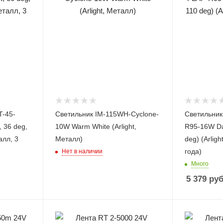
-45-
Светильник IM-115WH-Cyclone-
Светильни
 36 deg,
10W Warm White (Arlight,
R95-16W Da
алл, 3
Металл)
deg) (Arligh
года)
Нет в наличии
Много
5 379
руб