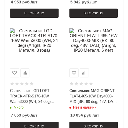
4 953
руб.
/шт
5 942
руб.
/шт
В КОРЗИНУ
В КОРЗИНУ
Светильник LGD-LOFT-
Светильник MAG-ORIENT-
TRACK-4TR-S170-10W
FLAT-L465-16W Day4000-
Warm3000 (WH, 24 deg)
MIX (BK, 80 deg, 48V, DALI)
(Arlight, IP20 Металл, 3
(Arlight, IP20 Металл, 5
Много
Нет в наличии
года)
лет)
7 059
руб.
/шт
10 034
руб.
/шт
В КОРЗИНУ
В КОРЗИНУ