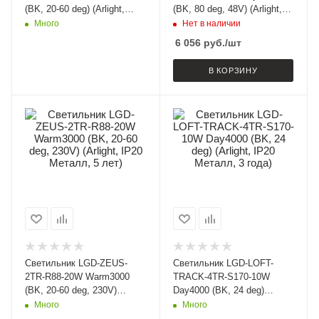
(BK, 20-60 deg) (Arlight,
(BK, 80 deg, 48V) (Arlight,
IP20 Металл, 3 года)
IP20 Металл, 5 лет)
Много
Нет в наличии
6 056
руб.
/шт
В КОРЗИНУ
Светильник LGD-ZEUS-
Светильник LGD-LOFT-
2TR-R88-20W Warm3000
TRACK-4TR-S170-10W
(BK, 20-60 deg, 230V)
Day4000 (BK, 24 deg)
(Arlight, IP20 Металл, 5
(Arlight, IP20 Металл, 3
Много
Много
лет)
года)