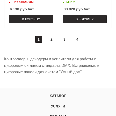
950mA) (Arlight, IP20
года)
Нет в наличии
Много
Металл, 3 года)
6 138
руб.
/шт
33 828
руб.
/шт
В КОРЗИНУ
В КОРЗИНУ
1
2
3
4
Контроллеры, декодеры и усилители для работы с
цифровым сигналом стандарта DMX. Встраиваемые
цифровые панели для систем "Умный дом".
КАТАЛОГ
УСЛУГИ