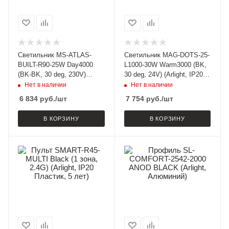
Светильник MS-ATLAS-
Светильник MAG-DOTS-25-
BUILT-R90-25W Day4000
L1000-30W Warm3000 (BK,
(BK-BK, 30 deg, 230V)
30 deg, 24V) (Arlight, IP20
(Arlight, IP20 Металл, 5
Металл, 3 года)
Нет в наличии
Нет в наличии
лет)
6 834
руб.
/шт
7 754
руб.
/шт
В КОРЗИНУ
В КОРЗИНУ