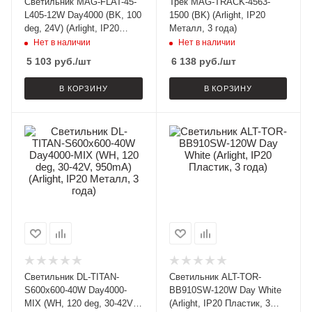
Светильник MAG-FLAT-45-
Трек MAG-TRACK-4563-
L405-12W Day4000 (BK, 100
1500 (BK) (Arlight, IP20
deg, 24V) (Arlight, IP20
Металл, 3 года)
Металл, 3 года)
Нет в наличии
Нет в наличии
5 103
руб.
/шт
6 138
руб.
/шт
В КОРЗИНУ
В КОРЗИНУ
Светильник DL-TITAN-
Светильник ALT-TOR-
S600x600-40W Day4000-
BB910SW-120W Day White
MIX (WH, 120 deg, 30-42V,
(Arlight, IP20 Пластик, 3