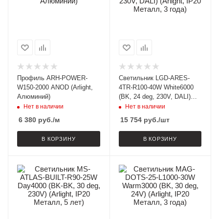
Профиль ARH-POWER-
Светильник LGD-ARES-
W150-2000 ANOD (Arlight,
4TR-R100-40W White6000
Алюминий)
(BK, 24 deg, 230V, DALI)
(Arlight, IP20 Металл, 3
Нет в наличии
Нет в наличии
года)
6 380
руб.
/м
15 754
руб.
/шт
В КОРЗИНУ
В КОРЗИНУ