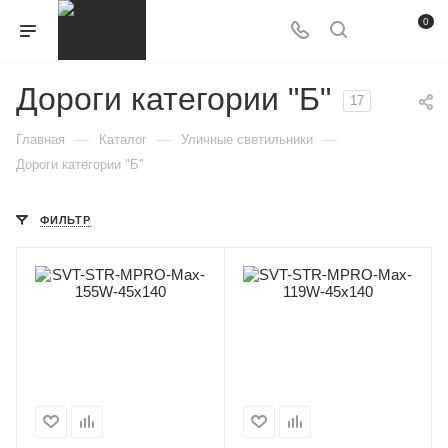
0
Дороги категории "Б"
17
—
—
—
Главная
Каталог
Уличные светильники
Дороги категории "Б"
ФИЛЬТР