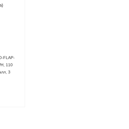
O-FLAP-
H, 110
алл, 3