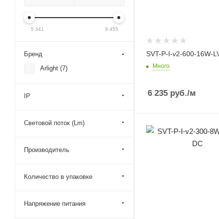
5 341
9 455
SVT-P-I-v2-600-16W-L
Бренд
Много
Arlight (
7
)
6 235
руб.
/м
IP
Световой поток (Lm)
Производитель
Количество в упаковке
Напряжение питания