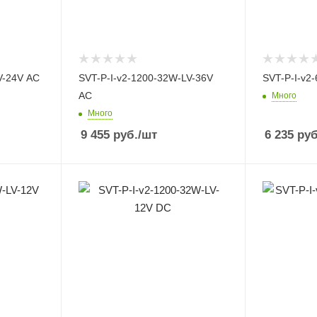
V-24V AC
SVT-P-I-v2-1200-32W-LV-36V
SVT-P-I-v2
AC
Много
Много
9 455
руб.
/шт
6 235
руб