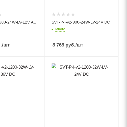
-900-24W-LV-12V AC
SVT-P-I-v2-900-24W-LV-24V DC
Много
.
/шт
8 768
руб.
/шт