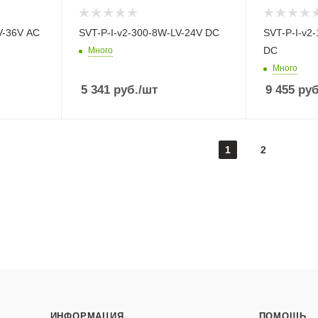
V-36V AC
SVT-P-I-v2-300-8W-LV-24V DC
SVT-P-I-v2
DC
Много
Много
5 341
руб.
/шт
9 455
руб
1
2
ИНФОРМАЦИЯ
ПОМОЩЬ