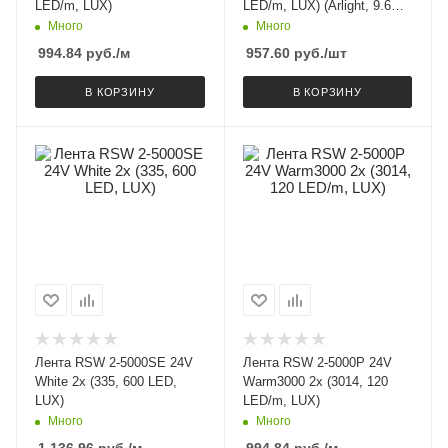
LED/m, LUX)
LED/m, LUX) (Arlight, 9.6
Вт/м, IP66)
Много
Много
994.84
руб.
/м
957.60
руб.
/шт
В КОРЗИНУ
В КОРЗИНУ
Лента RSW 2-5000SE 24V
Лента RSW 2-5000P 24V
White 2x (335, 600 LED,
Warm3000 2x (3014, 120
LUX)
LED/m, LUX)
Много
Много