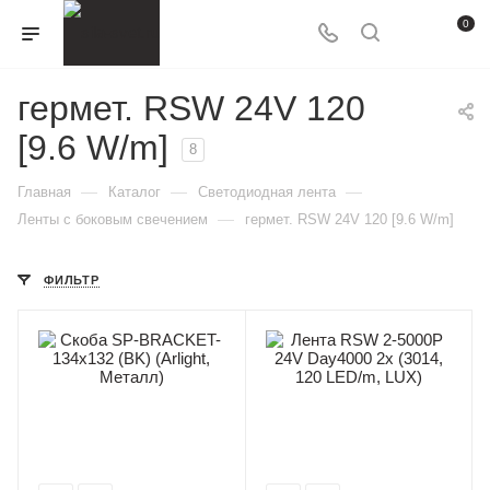
0
гермет. RSW 24V 120
[9.6 W/m]
8
—
—
—
Главная
Каталог
Светодиодная лента
—
Ленты с боковым свечением
гермет. RSW 24V 120 [9.6 W/m]
ФИЛЬТР