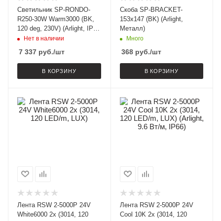
Светильник SP-RONDO-
Скоба SP-BRACKET-
R250-30W Warm3000 (BK,
153x147 (BK) (Arlight,
120 deg, 230V) (Arlight, IP40
Металл)
Металл, 3 года)
Нет в наличии
Много
7 337
руб.
/шт
368
руб.
/шт
В КОРЗИНУ
В КОРЗИНУ
Лента RSW 2-5000P 24V
Лента RSW 2-5000P 24V
White6000 2x (3014, 120
Cool 10K 2x (3014, 120