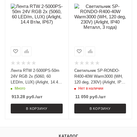
Лента RTW 2-5000PS-50m
Светильник SP-RONDO-
24V RGB 2x (5060, 60
R400-40W Warm3000 (WH,
LED/m, LUX) (Arlight, 14.4
120 deg, 230V) (Arlight, IP40
Вт/м, IP67)
Металл, 3 года)
Много
Нет в наличии
913.28
руб.
/шт
11 050
руб.
/шт
В КОРЗИНУ
В КОРЗИНУ
КАТАЛОГ