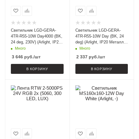
Светильник LGD-GERA-
Светильник LGD-GERA-
4TR-R55-10W Day4000 (BK,
4TR-R55-10W Day (BK, 24
24 deg, 230V) (Arlight, IP20
deg) (Arlight, IP20 Металл,
Металл, 5 лет)
3 года)
Много
Много
3 646
руб.
/шт
2 337
руб.
/шт
В КОРЗИНУ
В КОРЗИНУ