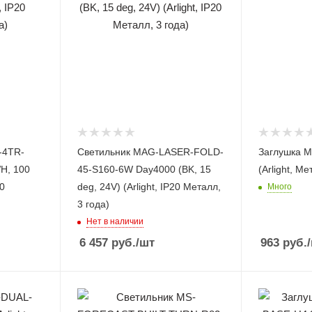
-4TR-
Светильник MAG-LASER-FOLD-
Заглушка M
H, 100
45-S160-6W Day4000 (BK, 15
(Arlight, Ме
20
deg, 24V) (Arlight, IP20 Металл,
Много
3 года)
Нет в наличии
6 457
руб.
/шт
963
руб.