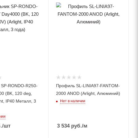
к SP-RONDO-R250-
Профиль SL-LINIA97-FANTOM-
0 (BK, 120 deg,
2000 ANOD (Arlight, Алюминий)
ght, IP40 Металл, 3
Нет в наличии
чии
.
/шт
3 534
руб.
/м