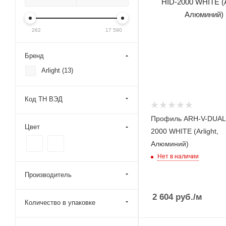
262
17 590
Бренд
Arlight (
13
)
Код ТН ВЭД
Профиль ARH-V-DUAL
Цвет
2000 WHITE (Arlight,
Алюминий)
Нет в наличии
Производитель
2 604
руб.
/м
Количество в упаковке