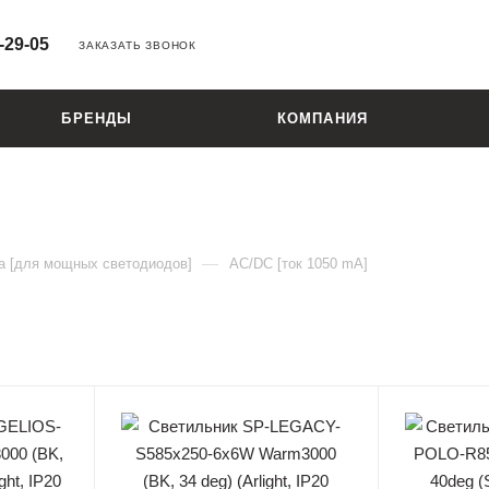
-29-05
ЗАКАЗАТЬ ЗВОНОК
БРЕНДЫ
КОМПАНИЯ
—
а [для мощных светодиодов]
AC/DC [ток 1050 mA]