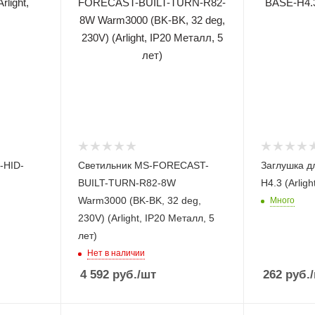
-HID-
Светильник MS-FORECAST-
Заглушка д
BUILT-TURN-R82-8W
H4.3 (Arligh
Warm3000 (BK-BK, 32 deg,
Много
230V) (Arlight, IP20 Металл, 5
лет)
Нет в наличии
4 592
руб.
/шт
262
руб.