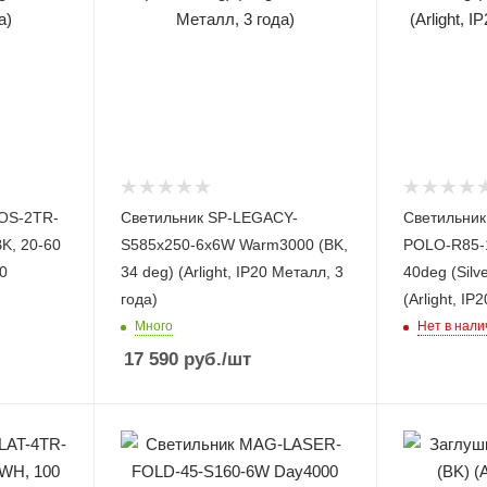
OS-2TR-
Светильник SP-LEGACY-
Светильник
K, 20-60
S585x250-6x6W Warm3000 (BK,
POLO-R85-1
20
34 deg) (Arlight, IP20 Металл, 3
40deg (Silve
года)
(Arlight, IP
Много
Нет в нали
17 590
руб.
/шт