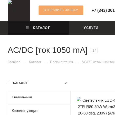
ОТПРАВИТЬ ЗАЯВКУ
+7 (343) 361
КАТАЛОГ
УСЛУГИ
AC/DC [ток 1050 mA]
17
—
—
—
Главная
Каталог
Блоки питания
AC/DC источники ток
КАТАЛОГ
Светильники
Комплектующие