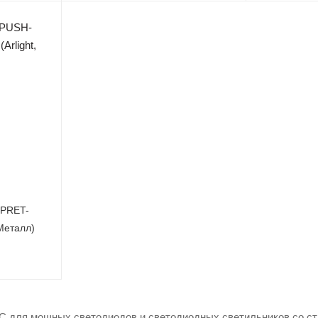
-PRET-
 Металл)
C для мощных светодиодов и светодиодных светильников со с