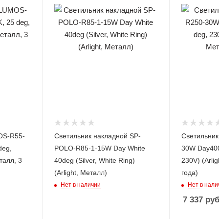
OS-R55-
Светильник накладной SP-
Светильни
deg,
POLO-R85-1-15W Day White
30W Day400
талл, 3
40deg (Silver, White Ring)
230V) (Arli
(Arlight, Металл)
года)
Нет в наличии
Нет в нали
7 337
руб