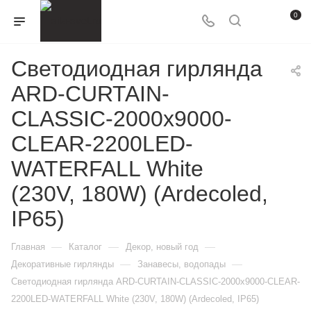
0
Светодиодная гирлянда
ARD-CURTAIN-
CLASSIC-2000x9000-
CLEAR-2200LED-
WATERFALL White
(230V, 180W) (Ardecoled,
IP65)
—
—
—
Главная
Каталог
Декор, новый год
—
—
Декоративные гирлянды
Занавесы, водопады
Светодиодная гирлянда ARD-CURTAIN-CLASSIC-2000x9000-CLEAR-
2200LED-WATERFALL White (230V, 180W) (Ardecoled, IP65)