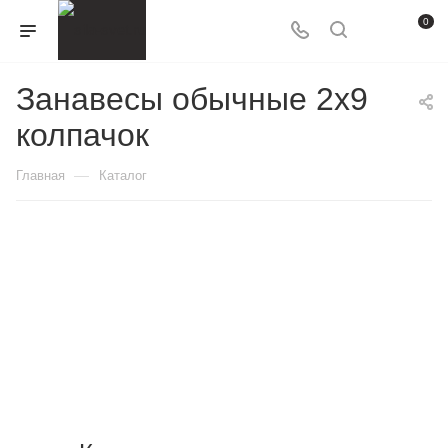
0
Занавесы обычные 2x9
колпачок
—
Главная
Каталог