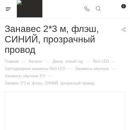
0
Занавес 2*3 м, флэш,
СИНИЙ, прозрачный
провод
—
—
—
—
Главная
Каталог
Декор, новый год
Rich LED
—
—
Светодиодные занавесы Rich LED
Занавесы обычные
—
Занавесы обычные 2*3
Занавес 2*3 м, флэш, СИНИЙ, прозрачный провод