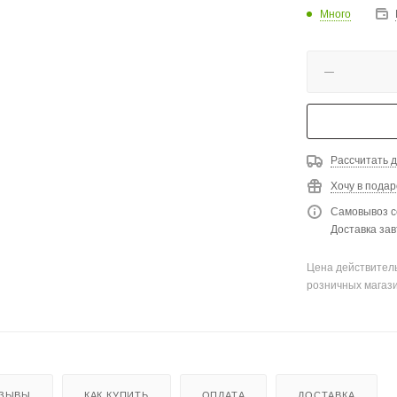
Много
Рассчитать д
Хочу в подар
Самовывоз с
Доставка зав
Цена действитель
розничных магаз
ЗЫВЫ
КАК КУПИТЬ
ОПЛАТА
ДОСТАВКА