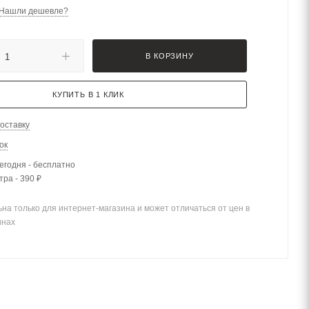
Нашли дешевле?
В КОРЗИНУ
КУПИТЬ В 1 КЛИК
оставку
ок
егодня - бесплатно
тра - 390 ₽
на только для интернет-магазина и может отличаться от цен в
инах