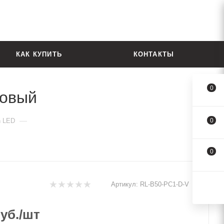
КАК КУПИТЬ
КОНТАКТЫ
0
товый
—
h LED
0
0
Артикул:
RL-B50-PC1-D-V
уб.
/шт