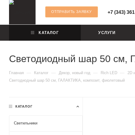
ОТПРАВИТЬ ЗАЯВКУ
+7 (343) 361
КАТАЛОГ
УСЛУГИ
Светодиодный шар 50 см, 
—
—
—
—
Главная
Каталог
Декор, новый год
Rich LED
2D 
Светодиодный шар 50 см, ГАЛАКТИКА, композит, фиолетовый
КАТАЛОГ
Светильники