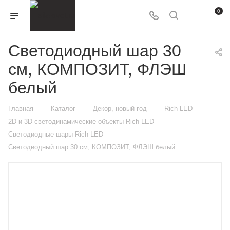
0
Светодиодный шар 30
см, КОМПОЗИТ, ФЛЭШ
белый
—
—
—
—
Главная
Каталог
Декор, новый год
Rich LED
—
2D и 3D cветодинамические объекты Rich LED
—
Светодиодные шары Rich LED
Светодиодный шар 30 см, КОМПОЗИТ, ФЛЭШ белый