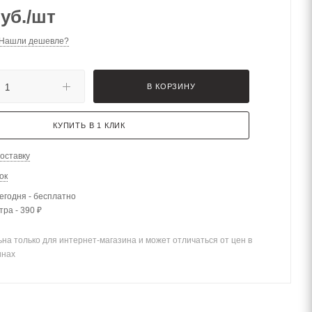
уб.
/шт
Нашли дешевле?
В КОРЗИНУ
КУПИТЬ В 1 КЛИК
оставку
ок
егодня - бесплатно
тра - 390 ₽
на только для интернет-магазина и может отличаться от цен в
инах