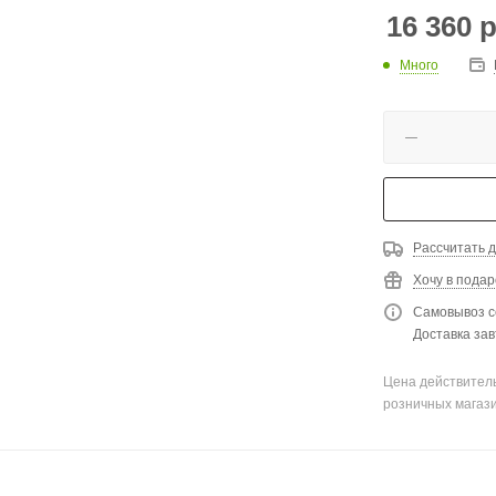
16 360
р
Много
Рассчитать д
Хочу в подар
Самовывоз с
Доставка зав
Цена действитель
розничных магаз