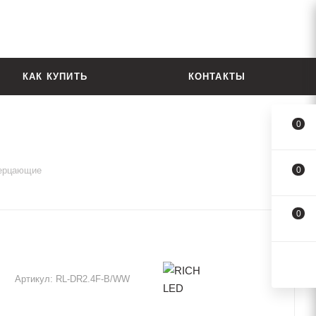
КАК КУПИТЬ
КОНТАКТЫ
0
ерцающие
0
0
Артикул:
RL-DR2.4F-B/WW