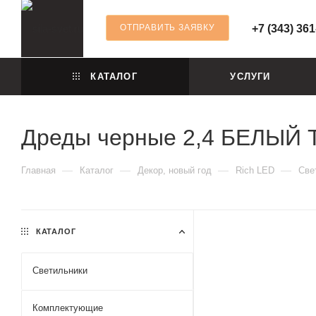
ОТПРАВИТЬ ЗАЯВКУ
+7 (343) 361
КАТАЛОГ
УСЛУГИ
Дреды черные 2,4 БЕЛЫЙ
—
—
—
—
Главная
Каталог
Декор, новый год
Rich LED
Све
КАТАЛОГ
Светильники
Комплектующие