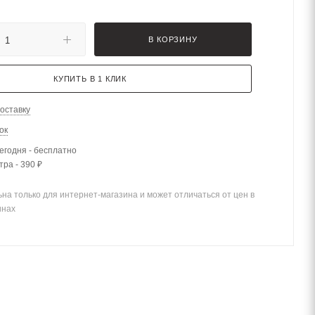
В КОРЗИНУ
КУПИТЬ В 1 КЛИК
оставку
ок
егодня - бесплатно
тра - 390 ₽
на только для интернет-магазина и может отличаться от цен в
инах