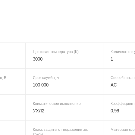
Цветовая температура (K)
Количество в 
3000
1
п, В
Срок службы, ч
Способ питан
100 000
AC
Климатическое исполнение
Коэффициент
УХЛ2
0,98
Класс защиты от поражения эл.
Материал кор
током