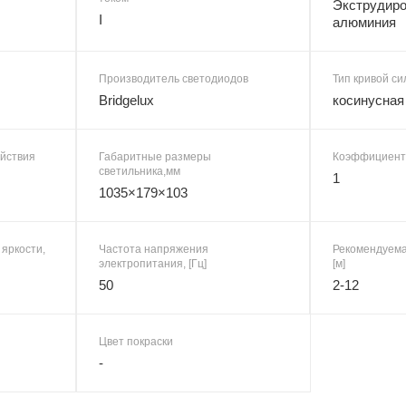
Экструдиро
I
алюминия
Производитель светодиодов
Тип кривой си
Bridgelux
косинусная
ействия
Габаритные размеры
Коэффициент 
светильника,мм
1
1035×179×103
 яркости,
Частота напряжения
Рекомендуема
электропитания, [Гц]
[м]
50
2-12
Цвет покраски
-