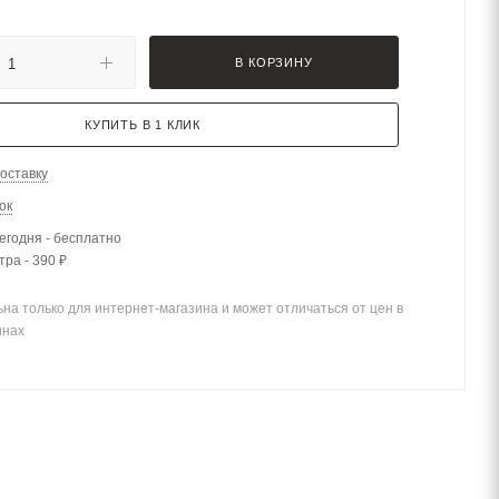
В КОРЗИНУ
КУПИТЬ В 1 КЛИК
оставку
ок
егодня - бесплатно
тра - 390 ₽
на только для интернет-магазина и может отличаться от цен в
инах