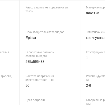
Класс защиты от поражения эл.
Материал кор
током
пластик
II
Производитель светодиодов
Тип кривой си
Epistar
косинусная
ействия
Габаритные размеры
Коэффициент 
светильника,мм
1
595x595x38
 яркости,
Частота напряжения
Рекомендуема
электропитания, [Гц]
[м]
50
2-6
Цвет покраски
Габаритные р
[мм]