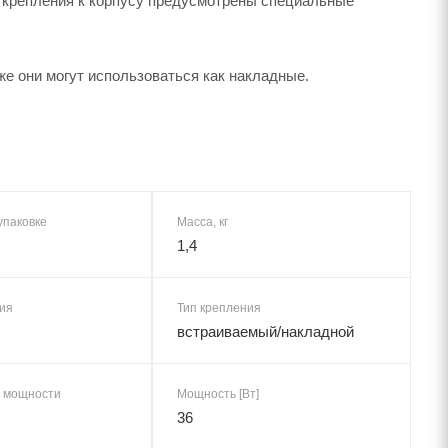
я крепления к корпусу предусмотрены специальные
е они могут использоваться как накладные.
упаковке
Масса, кг
1,4
ия
Тип крепления
встраиваемый/накладной
 мощности
Мощность [Вт]
36