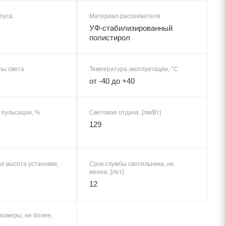
пуса
Материал рассеивателя
УФ-стабилизированный
полистирол
лы света
Температура эксплуатации, °C
от -40 до +40
пульсации, %
Световая отдача, [лм/Вт]
129
я высота установки,
Срок службы светильника, не
менее, [лет]
12
азмеры, не более,