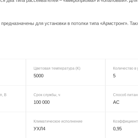
ся два типа рассеивателей – «микропризма» и «опаловый». Дл
предназначены для установки в потолки типа «Армстронг». Такж
Цветовая температура (K)
Количество в 
5000
5
п, В
Срок службы, ч
Способ питан
100 000
AC
Климатическое исполнение
Коэффициент
УХЛ4
0,95