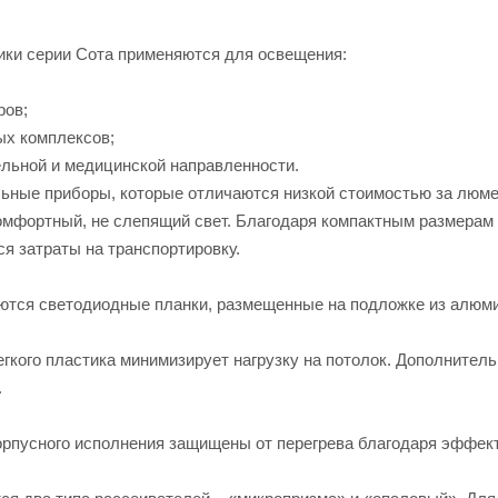
ки серии Сота применяются для освещения:
ров;
ых комплексов;
ельной и медицинской направленности.
льные приборы, которые отличаются низкой стоимостью за люме
омфортный, не слепящий свет. Благодаря компактным размерам 
я затраты на транспортировку.
ются светодиодные планки, размещенные на подложке из алюми
легкого пластика минимизирует нагрузку на потолок. Дополнит
.
орпусного исполнения защищены от перегрева благодаря эффект