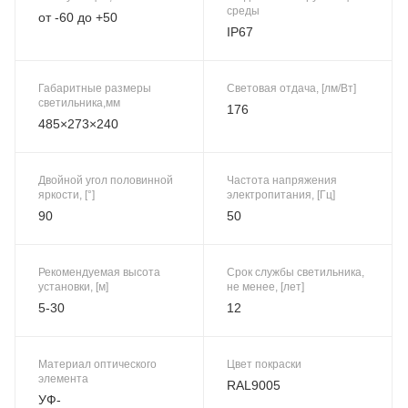
среды
от -60 до +50
IP67
Габаритные размеры
Световая отдача, [лм/Вт]
светильника,мм
176
485×273×240
Двойной угол половинной
Частота напряжения
яркости, [°]
электропитания, [Гц]
90
50
Рекомендуемая высота
Срок службы светильника,
установки, [м]
не менее, [лет]
5-30
12
Материал оптического
Цвет покраски
элемента
RAL9005
УФ-