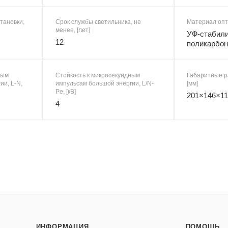
тановки,
Срок службы светильника, не
Материал опт
менее, [лет]
УФ-стабил
12
поликарбон
ным
Стойкость к микросекундным
Габаритные р
ии, L-N,
импульсам большой энергии, L/N-
[мм]
Pe, [кВ]
201×146×11
4
ИНФОРМАЦИЯ
ПОМОЩЬ