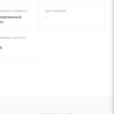
ического элемента
Цвет покраски
изированный
-
ат
азмеры, не более,
6