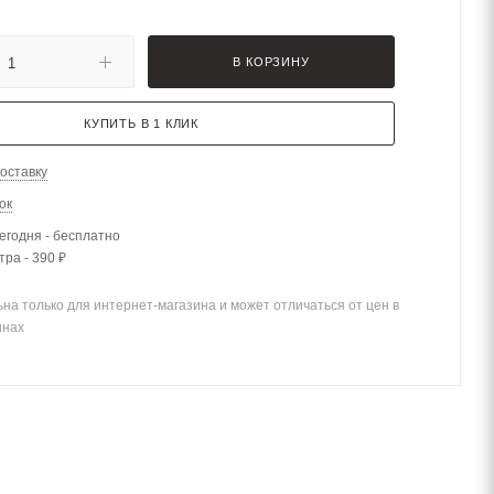
В КОРЗИНУ
КУПИТЬ В 1 КЛИК
оставку
ок
егодня - бесплатно
тра - 390 ₽
на только для интернет-магазина и может отличаться от цен в
инах