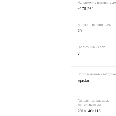
Напряжение питания лам
~176-264
Индекс цветопередачи
70
Гарантийный срок
3
Производитель светодио
Epistar
Габаритные размеры
светильника,мм
201×146×116