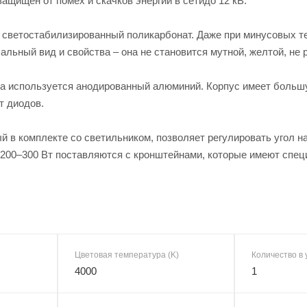
защищен от помех и скачков энергии в сетидо 12 кВ.
 светостабилизированный поликарбонат. Даже при минусовых т
альный вид и свойства – она не становится мутной, желтой, не 
са используется анодированный алюминий. Корпус имеет большу
т диодов.
 в комплекте со светильником, позволяет регулировать угол н
00–300 Вт поставляются с кронштейнами, которые имеют специ
Цветовая температура (K)
Количество в 
4000
1