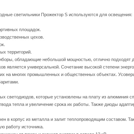
дные светильники Прожектор S используются для освещения:
ортивных площадок.
изводственных цехов.
ок.
ных территорий.
иборы, обладающие небольшой мощностью, отлично подходят д
ков является универсальной. Сочетание высокой степени энерго
 их на многих промышленных и общественных объектах. Усове
баритами.
ых светодиодов, которые установлены на плату из алюминия сп
вода тепла и увеличение срока их работы. Также диоды адапти
ен в корпус из металла и залит теплопроводящим составом. Та
ую работу источника.