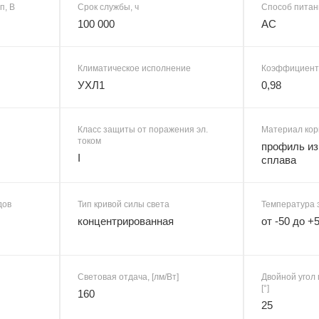
п, В
Срок службы, ч
Способ питан
100 000
AC
Климатическое исполнение
Коэффициент
УХЛ1
0,98
Класс защиты от поражения эл.
Материал кор
током
профиль из
I
сплава
дов
Тип кривой силы света
Температура 
концентрированная
от -50 до +
Световая отдача, [лм/Вт]
Двойной угол 
[°]
160
25