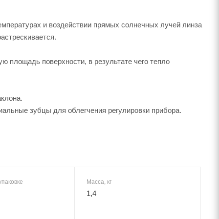
емпературах и воздействии прямых солнечных лучей линза
растрескивается.
ю площадь поверхности, в результате чего тепло
аклона.
альные зубцы для облегчения регулировки прибора.
упаковке
Масса, кг
1,4