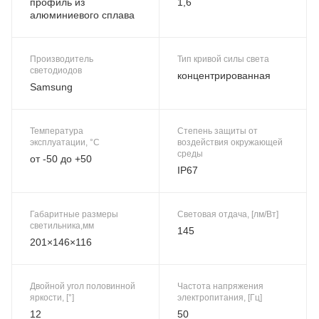
профиль из
1,6
алюминиевого сплава
Производитель
Тип кривой силы света
светодиодов
концентрированная
Samsung
Температура
Степень защиты от
эксплуатации, °C
воздействия окружающей
среды
от -50 до +50
IP67
Габаритные размеры
Световая отдача, [лм/Вт]
светильника,мм
145
201×146×116
Двойной угол половинной
Частота напряжения
яркости, [°]
электропитания, [Гц]
12
50