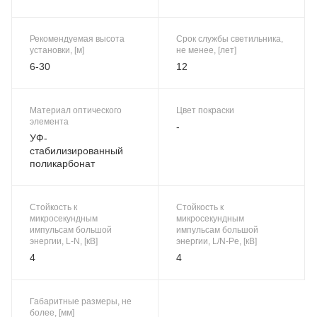
Рекомендуемая высота
Срок службы светильника,
установки, [м]
не менее, [лет]
6-30
12
Материал оптического
Цвет покраски
элемента
-
УФ-
стабилизированный
поликарбонат
Стойкость к
Стойкость к
микросекундным
микросекундным
импульсам большой
импульсам большой
энергии, L-N, [кВ]
энергии, L/N-Pe, [кВ]
4
4
Габаритные размеры, не
более, [мм]