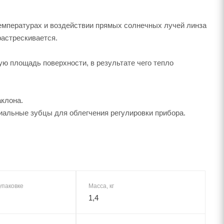
емпературах и воздействии прямых солнечных лучей линза
растрескивается.
ю площадь поверхности, в результате чего тепло
аклона.
альные зубцы для облегчения регулировки прибора.
упаковке
Масса, кг
1,4