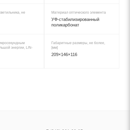
ветильника, не
Материал оптического элемента
УФ-стабилизированный
поликарбонат
микросекундным
Габаритные размеры, не более,
ьшой энергии, L/N-
[мм]
209×146×116