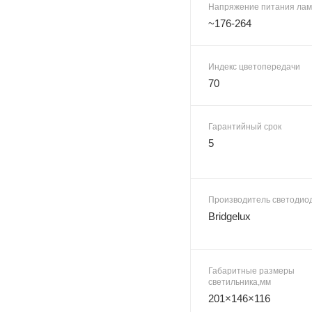
Напряжение питания лам
~176-264
Индекс цветопередачи
70
Гарантийный срок
5
Производитель светодио
Bridgelux
Габаритные размеры
светильника,мм
201×146×116