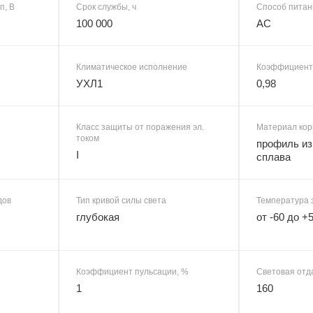
п, В
Срок службы, ч
Способ питан
100 000
AC
Климатическое исполнение
Коэффициент
УХЛ1
0,98
Класс защиты от поражения эл.
Материал кор
током
профиль из
I
сплава
дов
Тип кривой силы света
Температура 
глубокая
от -60 до +
Коэффициент пульсации, %
Световая отда
1
160