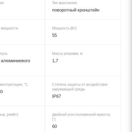
ия
Тип крепления
поворотный кронштейн
 мощности
Мощность [Вт]
55
пуса
Масса упаковки, кг
 алюминиевого
1,7
эксплуатации, °C
Степень защиты от воздействия
окружающей среды
50
IP67
ча, [лм/Вт]
Двойной угол половинной яркости,
[°]
60