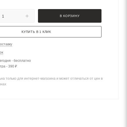
В КОРЗИНУ
КУПИТЬ В 1 КЛИК
оставку
ок
егодня - бесплатно
тра - 390 ₽
на только для интернет-магазина и может отличаться от цен в
инах