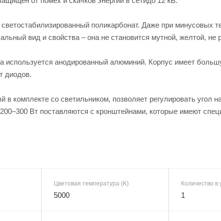
защищен от помех и скачков энергии в сетидо 12 кВ.
 светостабилизированный поликарбонат. Даже при минусовых т
альный вид и свойства – она не становится мутной, желтой, не 
са используется анодированный алюминий. Корпус имеет большу
т диодов.
 в комплекте со светильником, позволяет регулировать угол н
00–300 Вт поставляются с кронштейнами, которые имеют специ
Цветовая температура (K)
Количество в 
5000
1