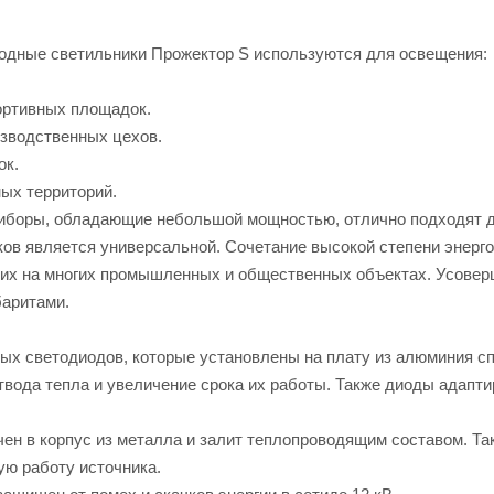
дные светильники Прожектор S используются для освещения:
ортивных площадок.
изводственных цехов.
ок.
ных территорий.
иборы, обладающие небольшой мощностью, отлично подходят д
ков является универсальной. Сочетание высокой степени энерго
 их на многих промышленных и общественных объектах. Усове
баритами.
ых светодиодов, которые установлены на плату из алюминия сп
вода тепла и увеличение срока их работы. Также диоды адапти
ен в корпус из металла и залит теплопроводящим составом. Та
ую работу источника.