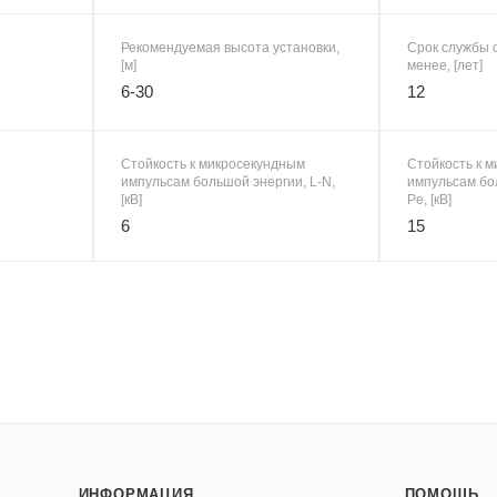
Рекомендуемая высота установки,
Срок службы с
[м]
менее, [лет]
6-30
12
Стойкость к микросекундным
Стойкость к 
импульсам большой энергии, L-N,
импульсам бол
[кВ]
Pe, [кВ]
6
15
ИНФОРМАЦИЯ
ПОМОЩЬ