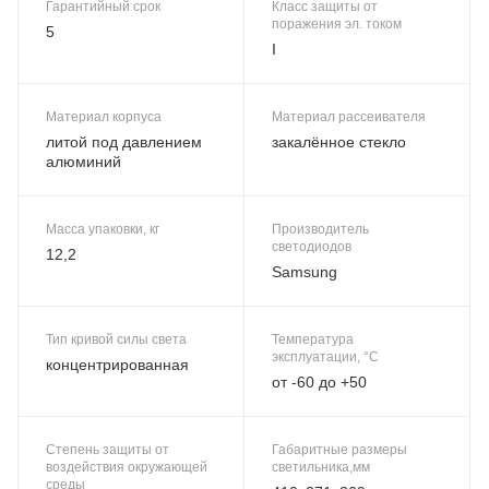
Гарантийный срок
Класс защиты от
поражения эл. током
5
I
Материал корпуса
Материал рассеивателя
литой под давлением
закалённое стекло
алюминий
Масса упаковки, кг
Производитель
светодиодов
12,2
Samsung
Тип кривой силы света
Температура
эксплуатации, °C
концентрированная
от -60 до +50
Степень защиты от
Габаритные размеры
воздействия окружающей
светильника,мм
среды