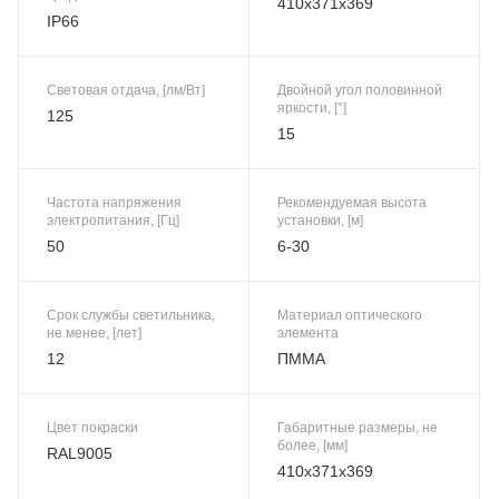
410x371x369
IP66
Световая отдача, [лм/Вт]
Двойной угол половинной
яркости, [°]
125
15
Частота напряжения
Рекомендуемая высота
электропитания, [Гц]
установки, [м]
50
6-30
Срок службы светильника,
Материал оптического
не менее, [лет]
элемента
12
ПММА
Цвет покраски
Габаритные размеры, не
более, [мм]
RAL9005
410x371x369