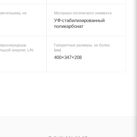
ветильника, не
Материал оптического элемента
УФ-стабилизированный
поликарбонат
микросекундным
Габаритные размеры, не более,
ьшой энергии, L/N-
[мм]
400×347×208