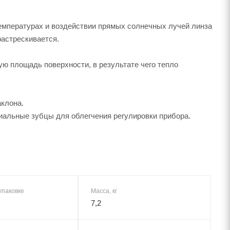
емпературах и воздействии прямых солнечных лучей линза
растрескивается.
ю площадь поверхности, в результате чего тепло
аклона.
альные зубцы для облегчения регулировки прибора.
упаковке
Масса, кг
7,2