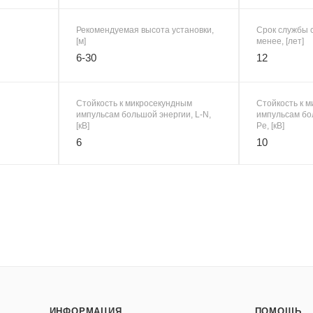
Рекомендуемая высота установки,
Срок службы с
[м]
менее, [лет]
6-30
12
Стойкость к микросекундным
Стойкость к 
импульсам большой энергии, L-N,
импульсам бол
[кВ]
Pe, [кВ]
6
10
ИНФОРМАЦИЯ
ПОМОЩЬ