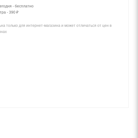
егодня - бесплатно
тра - 390 ₽
на только для интернет-магазина и может отличаться от цен в
инах