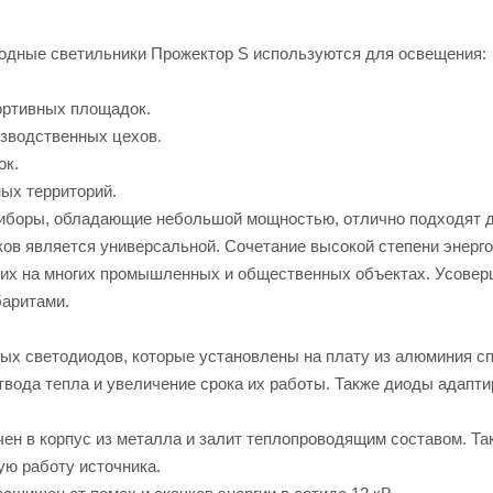
дные светильники Прожектор S используются для освещения:
ортивных площадок.
изводственных цехов.
ок.
ных территорий.
иборы, обладающие небольшой мощностью, отлично подходят д
ков является универсальной. Сочетание высокой степени энерго
 их на многих промышленных и общественных объектах. Усове
баритами.
ых светодиодов, которые установлены на плату из алюминия сп
вода тепла и увеличение срока их работы. Также диоды адапти
ен в корпус из металла и залит теплопроводящим составом. Та
ую работу источника.