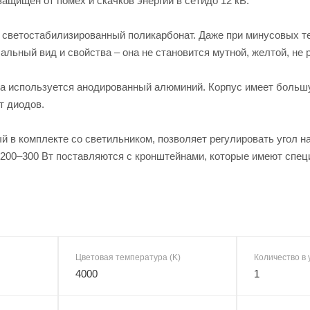
защищен от помех и скачков энергии в сетидо 12 кВ.
 светостабилизированный поликарбонат. Даже при минусовых т
альный вид и свойства – она не становится мутной, желтой, не 
са используется анодированный алюминий. Корпус имеет большу
т диодов.
 в комплекте со светильником, позволяет регулировать угол н
00–300 Вт поставляются с кронштейнами, которые имеют специ
Цветовая температура (K)
Количество в 
4000
1