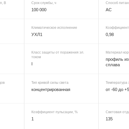
п, В
Срок службы, ч
Способ питан
100 000
AC
Климатическое исполнение
Коэффициент
УХЛ1
0,98
Класс защиты от поражения эл.
Материал кор
током
профиль из
I
сплава
дов
Тип кривой силы света
Температура 
концентрированная
от -60 до +
Коэффициент пульсации, %
Световая отда
1
135