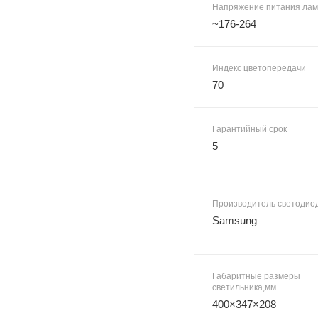
Напряжение питания лам
~176-264
Индекс цветопередачи
70
Гарантийный срок
5
Производитель светодио
Samsung
Габаритные размеры
светильника,мм
400×347×208