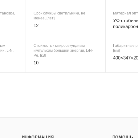
тановки,
Срок службы светильника, не
Материал опт
менее, [лет]
УФ-стабил
12
поликарбон
ным
Стойкость к микросекундным
Габаритные р
ии, L-N,
импульсам большой энергии, L/N-
[мм]
Pe, [кВ]
400×347×2
10
ИНФОРМАЦИЯ
ПОМОЩЬ